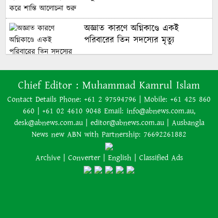
অস্ট্রেলিয়াকে ২-০ গোলে হারিয়েছে
অজ্ঞাত কারণে অগ্নিকাণ্ডে একই
যুক্তরাষ্ট্র
পরিবারের তিন সদস্যের মৃত্যু
হ্যাটট্রিকের রাতেই ২০৩০ বিশ্বকাপ নিয়ে
সিদ্ধান্ত জানালেন মেসি
অনেক ইতিবাচক অগ্রগতি ঘটেছে:
Chief Editor :
Muhammad Kamrul Islam
পররাষ্ট্রমন্ত্রীর সঙ্গে বৈঠকের পর ট্রাম্পের
Contact Details Phone: +61 2 97594796 | Mobile: +61 425 860
বিশ্বকাপের মঞ্চে: অস্ট্রেলিয়ার ফুটবলে
বিশেষ দূত
660 | +61 02 4610 9048 Email: info@abnews.com.au,
আফ্রিকান রূপকথা
desk@abnews.com.au | editor@abnews.com.au | Ausbangla
News new ABN with Partnership: 76692261882
আমাকে গ্রেপ্তারের চেষ্টা রুখে দিতে
Archive
|
Converter
|
English
|
Classified Ads
প্রস্তুত ‘স্পেশাল ফোর্স’
শাপলা চত্বর হত্যাযজ্ঞ: স্বৈরাচার হাসিনা-
আজিজ-বেনজীরসহ পলাতকদের বিরুদ্ধে
গ্রেপ্তারি পরোয়ানা