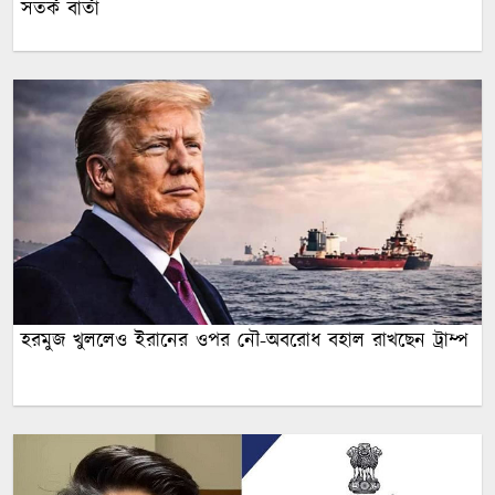
সতর্ক বার্তা
হরমুজ খুললেও ইরানের ওপর নৌ-অবরোধ বহাল রাখছেন ট্রাম্প