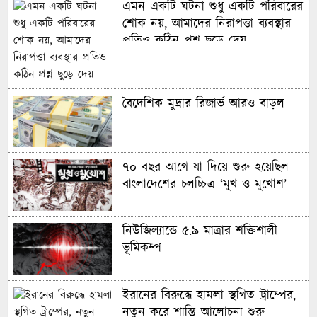
এমন একটি ঘটনা শুধু একটি পরিবারের
বাংলাদেশের নারী ফুটবলারদের অদৃশ্য
শোক নয়, আমাদের নিরাপত্তা ব্যবস্থার
লড়াই, শিরোপা জিতেও অবহেলিত
প্রতিও কঠিন প্রশ্ন ছুড়ে দেয়
মায়ের পথ ধরে বিশ্বকাপে ছেলে,
গড়লেন ইতিহাস
বৈদেশিক মুদ্রার রিজার্ভ আরও বাড়ল
ইনফান্তিনো বিশ্বকাপ বিক্রি করে
দিয়েছেন: লাম
৭০ বছর আগে যা ‍দিয়ে শুরু হয়েছিল
বাংলাদেশের চলচ্চিত্র ‘মুখ ও মুখোশ’
বিশ্বকাপে টিকে রইল ক্রোয়েশিয়া,
পানামার বিদায়
নিউজিল্যান্ডে ৫.৯ মাত্রার শক্তিশালী
ভূমিকম্প
কার হাতে উঠবে বিশ্বকাপ, জানাল
অক্টোপাস পলের উত্তরসূরিরা
ইরানের বিরুদ্ধে হামলা স্থগিত ট্রাম্পের,
নতুন করে শান্তি আলোচনা শুরু