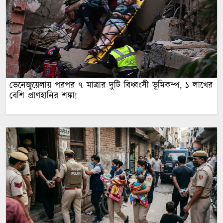
ভেনেজুয়েলায় পরপর ৭ মাত্রার দুটি বিধ্বংসী ভূমিকম্প, ১ লাখের
বেশি প্রাণহানির শঙ্কা!