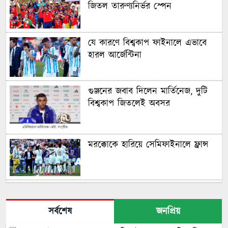
জিতল তারুণ্যনির্ভর স্পেন
যে কারণে বিশ্বকাপ ফাইনালে এভাবে
হারল আর্জেন্টিনা
গুঞ্জনের জবাব দিলেন মার্তিনেজ, দুটি
বিশ্বকাপ জিতলেই অবসর
মরক্কোকে হারিয়ে সেমিফাইনালে ফ্রান্স
নকআউটে মেসি-সালাহ দ্বৈরথ
সর্বশেষ
জনপ্রিয়