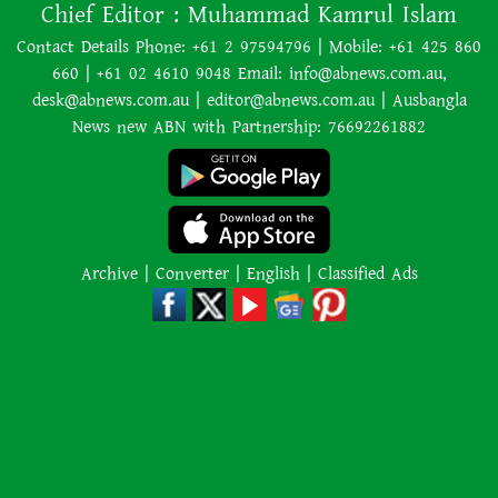
Chief Editor :
Muhammad Kamrul Islam
পররাষ্ট্রমন্ত্রীর সঙ্গে বৈঠকের পর ট্রাম্পের
বিশেষ দূত
Contact Details Phone: +61 2 97594796 | Mobile: +61 425 860
660 | +61 02 4610 9048 Email: info@abnews.com.au,
আমাকে গ্রেপ্তারের চেষ্টা রুখে দিতে
desk@abnews.com.au | editor@abnews.com.au | Ausbangla
প্রস্তুত ‘স্পেশাল ফোর্স’
News new ABN with Partnership: 76692261882
শাপলা চত্বর হত্যাযজ্ঞ: স্বৈরাচার হাসিনা-
আজিজ-বেনজীরসহ পলাতকদের বিরুদ্ধে
গ্রেপ্তারি পরোয়ানা
Archive
|
Converter
|
English
|
Classified Ads
লোডশেডিংয়ের কারণে জনসংখ্যা
বেড়েছে: ভারতের নতুন শিক্ষামন্ত্রী
কানাডার দাবানলের ধোঁয়া ঠেকাতে
সীমান্তে ‘দেয়াল’ তুলতে চান ট্রাম্প
২,০০০ কেজি ওজনের শিকার প্রাণীকে