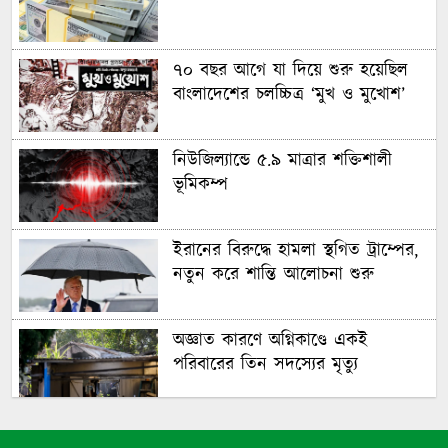
৭০ বছর আগে যা ‍দিয়ে শুরু হয়েছিল
বাংলাদেশের চলচ্চিত্র ‘মুখ ও মুখোশ’
নিউজিল্যান্ডে ৫.৯ মাত্রার শক্তিশালী
ভূমিকম্প
ইরানের বিরুদ্ধে হামলা স্থগিত ট্রাম্পের,
নতুন করে শান্তি আলোচনা শুরু
অজ্ঞাত কারণে অগ্নিকাণ্ডে একই
পরিবারের তিন সদস্যের মৃত্যু
অনেক ইতিবাচক অগ্রগতি ঘটেছে: