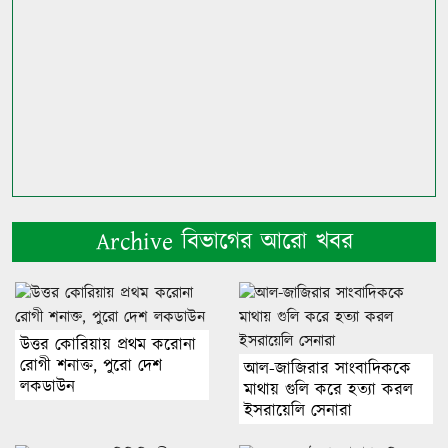
Archive বিভাগের আরো খবর
উত্তর কোরিয়ায় প্রথম করোনা
রোগী শনাক্ত, পুরো দেশ
আল-জাজিরার সাংবাদিককে
লকডাউন
মাথায় গুলি করে হত্যা করল
ইসরায়েলি সেনারা