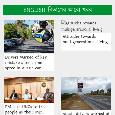
ENGLISH বিভাগের আরো খবর
Attitudes towards
multigenerational living
Drivers warned of key
mistake after crime
spree in Aussie car
parks: ‘Don’t make it
any easier’
PM asks UNOs to treat
people as their own,
Aussie drivers warned of