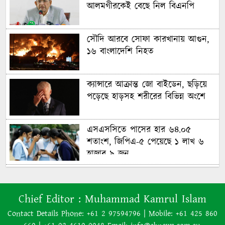
আলমগীরকেই বেছে নিল বিএনপি
সৌদি আরবে সোফা কারখানায় আগুন,
১৬ বাংলাদেশি নিহত
ক্যান্সারে আক্রান্ত জো বাইডেন, ছড়িয়ে
পড়েছে হাড়সহ শরীরের বিভিন্ন অংশে
এসএসসিতে পাসের হার ৬৪.০৫
শতাংশ, জিপিএ-৫ পেয়েছে ১ লাখ ৬
হাজার ৯ জন
একাধিক প্রজন্মের একত্রে বসবাসের
বিষয়ে দৃষ্টিভঙ্গি
Chief Editor :
Muhammad Kamrul Islam
Contact Details Phone: +61 2 97594796 | Mobile: +61 425 860
নিজ প্রজন্মের পর প্রজন্মের বসবাসের