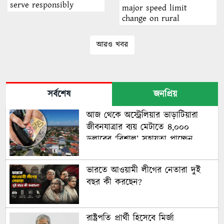
serve responsibly
major speed limit
change on rural
highways
আরও খবর
সর্বশেষ
জনপ্রিয়
আজ থেকে অস্ট্রেলিয়ার ভাড়াটিয়ারা
জীবনযাত্রার ব্যয় মেটাতে ৪,০০০
ডলারের ‘বিশাল’ সহায়তা পাচ্ছেন
ভারতে আওয়ামী লীগের নেতারা দুই
বছর কী করছেন?
রাষ্ট্রপতি প্রার্থী হিসেবে মির্জা