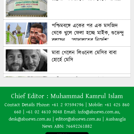
পশ্চিমবঙ্গে একের পর এক মসজিদ
থেকে খুলে ফেলা হচ্ছে মাইক, শুভেন্দু
বলছেন— ‘আদালতের নির্দেশ’
মারা গেলেন লিওনেল মেসির বাবা
হোর্হে মেসি
যাত্রীর ভোগান্তির পর জেটস্টারের
আসন-সংক্রান্ত নীতিকে ‘বিভ্রান্তিকর ও
প্রতারণামূলক’ আখ্যা দেওয়া হয়েছে
Chief Editor :
Muhammad Kamrul Islam
Contact Details Phone: +61 2 97594796 | Mobile: +61 425 860
660 | +61 02 4610 9048 Email: info@abnews.com.au,
বাংলাদেশের বর্তমান সরকার নিয়ে
desk@abnews.com.au | editor@abnews.com.au | Ausbangla
হাসিনার মন্তব্য ভারত সমর্থন করে না:
News ABN: 76692261882
রণধীর জয়সওয়াল