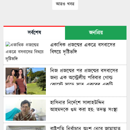
আরও খবর
সর্বশেষ
জনপ্রিয়
একাধিক প্রজন্মের একত্রে বসবাসের
বিষয়ে দৃষ্টিভঙ্গি
নিজ প্রজন্মের পর প্রজন্মের বসবাসের
জন্য এক অস্ট্রেলীয় পরিবার গোল্ড
কোস্টে সাড়ে সাত একরের একটি
বিশাল আবাসন ‘কম্পাউন্ড’ কিনেছে
হাসিনার নির্দেশে সালাহউদ্দিন
আহমদকে গুম করা হয়: তদন্ত সংস্থা
রাষ্ট্রপতি নির্বাচনে অংশ নেবে জামায়াত