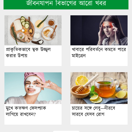
জীবনযাপন বিভাগের আরো খবর
প্রাকৃতিকভাবে ত্বক উজ্জ্বল
খাবারে পরিবর্তনে কমতে পারে
করার উপায়
মাইগ্রেন
মুখে কতক্ষণ ফেসপ্যাক
চায়ের সঙ্গে লেবু—নীরবে
লাগিয়ে রাখবেন?
সারবে যেসব রোগ