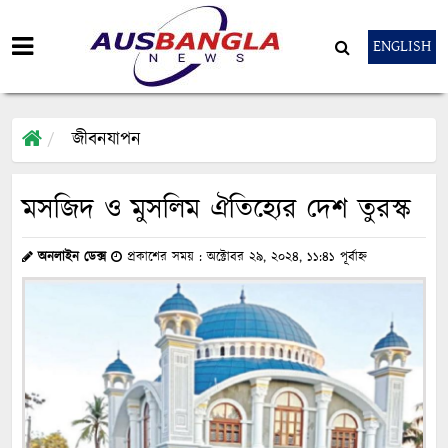
ENGLISH
জীবনযাপন
মসজিদ ও মুসলিম ঐতিহ্যের দেশ তুরস্ক
অনলাইন ডেক্স
প্রকাশের সময় : অক্টোবর ২৯, ২০২৪, ১১:৪১ পূর্বাহ্ন