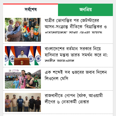
সর্বশেষ
জনপ্রিয়
যাত্রীর ভোগান্তির পর জেটস্টারের
আসন-সংক্রান্ত নীতিকে ‘বিভ্রান্তিকর ও
প্রতারণামূলক’ আখ্যা দেওয়া হয়েছে
বাংলাদেশের বর্তমান সরকার নিয়ে
হাসিনার মন্তব্য ভারত সমর্থন করে না:
রণধীর জয়সওয়াল
এক শব্দেই সব গুজবের জবাব দিলেন
লিওনেল মেসি
রাজধানীতে গোপন বৈঠক, আওয়ামী
লীগের ৬ নেতাকর্মী গ্রেপ্তার