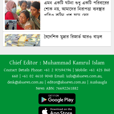
এমন একটি ঘটনা শুধু একটি পরিবারের
শোক নয়, আমাদের নিরাপত্তা ব্যবস্থার
প্রতিও কঠিন প্রশ্ন ছুড়ে দেয়
বৈদেশিক মুদ্রার রিজার্ভ আরও বাড়ল
৭০ বছর আগে যা ‍দিয়ে শুরু হয়েছিল
Chief Editor :
Muhammad Kamrul Islam
বাংলাদেশের চলচ্চিত্র ‘মুখ ও মুখোশ’
Contact Details Phone: +61 2 97594796 | Mobile: +61 425 860
660 | +61 02 4610 9048 Email: info@abnews.com.au,
desk@abnews.com.au | editor@abnews.com.au | Ausbangla
নিউজিল্যান্ডে ৫.৯ মাত্রার শক্তিশালী
News ABN: 76692261882
ভূমিকম্প
ইরানের বিরুদ্ধে হামলা স্থগিত ট্রাম্পের,
নতুন করে শান্তি আলোচনা শুরু