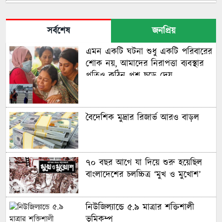
নকআউটে মেসি-সালাহ দ্বৈরথ
সর্বশেষ
জনপ্রিয়
এমন একটি ঘটনা শুধু একটি পরিবারের
বাংলাদেশের নারী ফুটবলারদের অদৃশ্য
শোক নয়, আমাদের নিরাপত্তা ব্যবস্থার
লড়াই, শিরোপা জিতেও অবহেলিত
প্রতিও কঠিন প্রশ্ন ছুড়ে দেয়
মায়ের পথ ধরে বিশ্বকাপে ছেলে,
গড়লেন ইতিহাস
বৈদেশিক মুদ্রার রিজার্ভ আরও বাড়ল
ইনফান্তিনো বিশ্বকাপ বিক্রি করে
দিয়েছেন: লাম
৭০ বছর আগে যা ‍দিয়ে শুরু হয়েছিল
বাংলাদেশের চলচ্চিত্র ‘মুখ ও মুখোশ’
বিশ্বকাপে টিকে রইল ক্রোয়েশিয়া,
পানামার বিদায়
নিউজিল্যান্ডে ৫.৯ মাত্রার শক্তিশালী
ভূমিকম্প