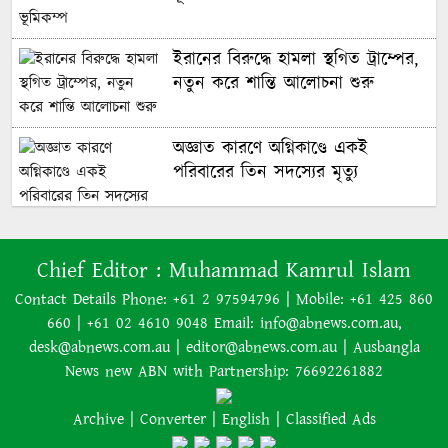
কার হাতে উঠবে বিশ্বকাপ, জানাল
অক্টোপাস পলের উত্তরসূরিরা
ইরানের বিরুদ্ধে হামলা স্থগিত ট্রাম্পের,
নতুন করে শান্তি আলোচনা শুরু
অস্ট্রেলিয়াকে ২-০ গোলে হারিয়েছে
অজ্ঞাত কারণে অগ্নিকাণ্ডে একই
যুক্তরাষ্ট্র
পরিবারের তিন সদস্যের মৃত্যু
হ্যাটট্রিকের রাতেই ২০৩০ বিশ্বকাপ নিয়ে
সিদ্ধান্ত জানালেন মেসি
অনেক ইতিবাচক অগ্রগতি ঘটেছে:
Chief Editor :
Muhammad Kamrul Islam
পররাষ্ট্রমন্ত্রীর সঙ্গে বৈঠকের পর ট্রাম্পের
Contact Details Phone: +61 2 97594796 | Mobile: +61 425 860
বিশ্বকাপের মঞ্চে: অস্ট্রেলিয়ার ফুটবলে
বিশেষ দূত
660 | +61 02 4610 9048 Email: info@abnews.com.au,
আফ্রিকান রূপকথা
desk@abnews.com.au | editor@abnews.com.au | Ausbangla
News new ABN with Partnership: 76692261882
আমাকে গ্রেপ্তারের চেষ্টা রুখে দিতে
Archive
|
Converter
|
English
|
Classified Ads
প্রস্তুত ‘স্পেশাল ফোর্স’