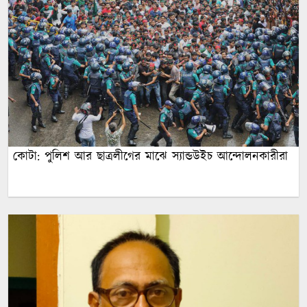
কোটা: পুলিশ আর ছাত্রলীগের মাঝে স্যান্ডউইচ আন্দোলনকারীরা