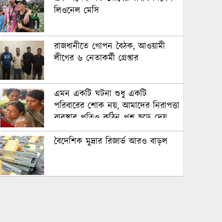
লিওনেল মেসি
রাজধানীতে গোপন বৈঠক, আওয়ামী
লীগের ৬ নেতাকর্মী গ্রেপ্তার
এমন একটি ঘটনা শুধু একটি
পরিবারের শোক নয়, আমাদের নিরাপত্তা
ব্যবস্থার প্রতিও কঠিন প্রশ্ন ছুড়ে দেয়
বৈদেশিক মুদ্রার রিজার্ভ আরও বাড়ল
৭০ বছর আগে যা ‍দিয়ে শুরু হয়েছিল
বাংলাদেশের চলচ্চিত্র ‘মুখ ও মুখোশ’