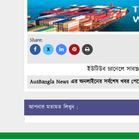
Share:
X
ইউটিউব চ্যানেলে সাবস্
AusBangla News এর অনলাইনের সর্বশেষ খবর পে
আপনার মতামত লিখুন :