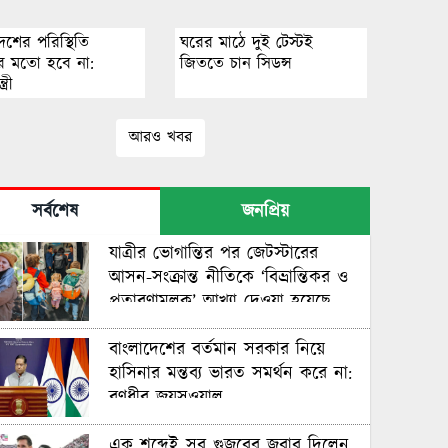
েশের পরিস্থিতি
ঘরের মাঠে দুই টেস্টই
্কার মতো হবে না:
জিততে চান সিডন্স
্ত্রী
আরও খবর
সর্বশেষ
জনপ্রিয়
যাত্রীর ভোগান্তির পর জেটস্টারের
আসন-সংক্রান্ত নীতিকে ‘বিভ্রান্তিকর ও
প্রতারণামূলক’ আখ্যা দেওয়া হয়েছে
বাংলাদেশের বর্তমান সরকার নিয়ে
হাসিনার মন্তব্য ভারত সমর্থন করে না:
রণধীর জয়সওয়াল
এক শব্দেই সব গুজবের জবাব দিলেন