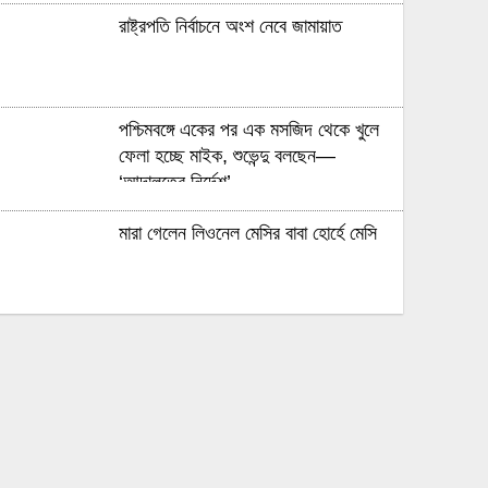
রাষ্ট্রপতি নির্বাচনে অংশ নেবে জামায়াত
পশ্চিমবঙ্গে একের পর এক মসজিদ থেকে খুলে
ফেলা হচ্ছে মাইক, শুভেন্দু বলছেন—
‘আদালতের নির্দেশ’
মারা গেলেন লিওনেল মেসির বাবা হোর্হে মেসি
যাত্রীর ভোগান্তির পর জেটস্টারের আসন-
সংক্রান্ত নীতিকে ‘বিভ্রান্তিকর ও
প্রতারণামূলক’ আখ্যা দেওয়া হয়েছে
বাংলাদেশের বর্তমান সরকার নিয়ে হাসিনার
মন্তব্য ভারত সমর্থন করে না: রণধীর