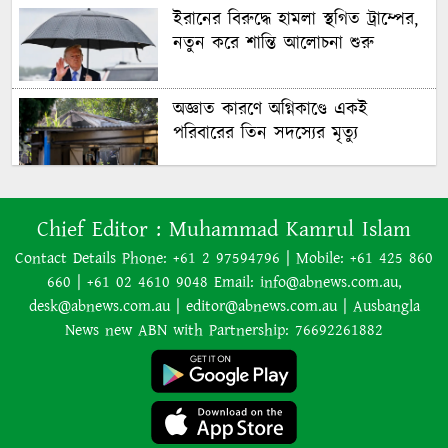
ইরানের বিরুদ্ধে হামলা স্থগিত ট্রাম্পের,
নতুন করে শান্তি আলোচনা শুরু
অজ্ঞাত কারণে অগ্নিকাণ্ডে একই
পরিবারের তিন সদস্যের মৃত্যু
অনেক ইতিবাচক অগ্রগতি ঘটেছে:
Chief Editor :
Muhammad Kamrul Islam
পররাষ্ট্রমন্ত্রীর সঙ্গে বৈঠকের পর ট্রাম্পের
বিশেষ দূত
Contact Details Phone: +61 2 97594796 | Mobile: +61 425 860
660 | +61 02 4610 9048 Email: info@abnews.com.au,
আমাকে গ্রেপ্তারের চেষ্টা রুখে দিতে
desk@abnews.com.au | editor@abnews.com.au | Ausbangla
প্রস্তুত ‘স্পেশাল ফোর্স’
News new ABN with Partnership: 76692261882
শাপলা চত্বর হত্যাযজ্ঞ: স্বৈরাচার হাসিনা-
আজিজ-বেনজীরসহ পলাতকদের বিরুদ্ধে
গ্রেপ্তারি পরোয়ানা