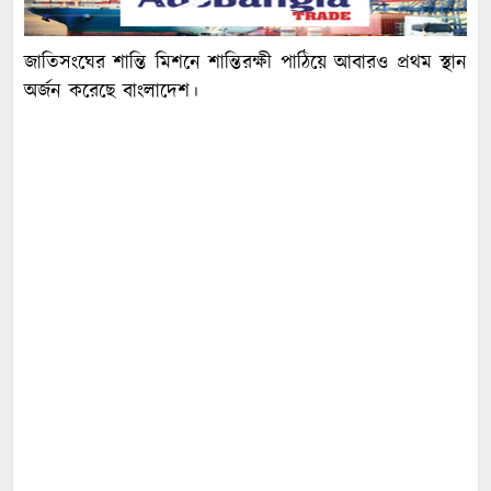
জাতিসংঘের শান্তি মিশনে শান্তিরক্ষী পাঠিয়ে আবারও প্রথম স্থান
অর্জন করেছে বাংলাদেশ।