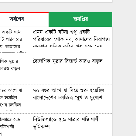
নকআউটে মেসি-সালাহ দ্বৈরথ
সর্বশেষ
জনপ্রিয়
এমন একটি ঘটনা শুধু একটি
বাংলাদেশের নারী ফুটবলারদের অদৃশ্য
পরিবারের শোক নয়, আমাদের নিরাপত্তা
লড়াই, শিরোপা জিতেও অবহেলিত
ব্যবস্থার প্রতিও কঠিন প্রশ্ন ছুড়ে দেয়
বৈদেশিক মুদ্রার রিজার্ভ আরও বাড়ল
মায়ের পথ ধরে বিশ্বকাপে ছেলে,
গড়লেন ইতিহাস
৭০ বছর আগে যা ‍দিয়ে শুরু হয়েছিল
ইনফান্তিনো বিশ্বকাপ বিক্রি করে
বাংলাদেশের চলচ্চিত্র ‘মুখ ও মুখোশ’
দিয়েছেন: লাম
নিউজিল্যান্ডে ৫.৯ মাত্রার শক্তিশালী
বিশ্বকাপে টিকে রইল ক্রোয়েশিয়া,
ভূমিকম্প
পানামার বিদায়