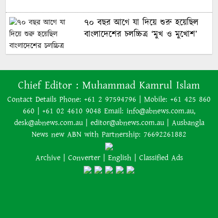
কার হাতে উঠবে বিশ্বকাপ, জানাল
৭০ বছর আগে যা ‍দিয়ে শুরু হয়েছিল
অক্টোপাস পলের উত্তরসূরিরা
বাংলাদেশের চলচ্চিত্র ‘মুখ ও মুখোশ’
অস্ট্রেলিয়াকে ২-০ গোলে হারিয়েছে
নিউজিল্যান্ডে ৫.৯ মাত্রার শক্তিশালী
যুক্তরাষ্ট্র
Chief Editor :
Muhammad Kamrul Islam
ভূমিকম্প
Contact Details Phone: +61 2 97594796 | Mobile: +61 425 860
হ্যাটট্রিকের রাতেই ২০৩০ বিশ্বকাপ নিয়ে
660 | +61 02 4610 9048 Email: info@abnews.com.au,
সিদ্ধান্ত জানালেন মেসি
ইরানের বিরুদ্ধে হামলা স্থগিত ট্রাম্পের,
desk@abnews.com.au | editor@abnews.com.au | Ausbangla
নতুন করে শান্তি আলোচনা শুরু
News new ABN with Partnership: 76692261882
Archive
|
Converter
|
English
|
Classified Ads
অজ্ঞাত কারণে অগ্নিকাণ্ডে একই
পরিবারের তিন সদস্যের মৃত্যু