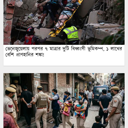
ভেনেজুয়েলায় পরপর ৭ মাত্রার দুটি বিধ্বংসী ভূমিকম্প, ১ লাখের
বেশি প্রাণহানির শঙ্কা!