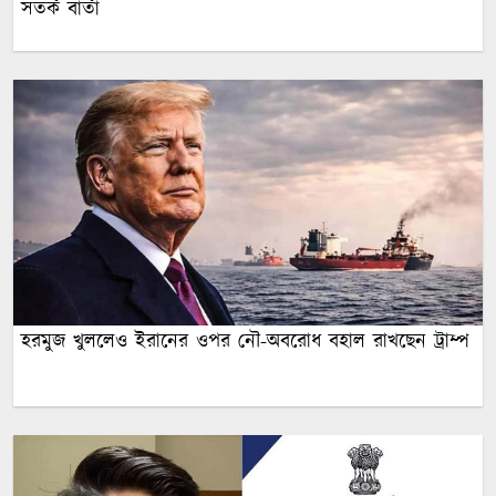
সতর্ক বার্তা
হরমুজ খুললেও ইরানের ওপর নৌ-অবরোধ বহাল রাখছেন ট্রাম্প