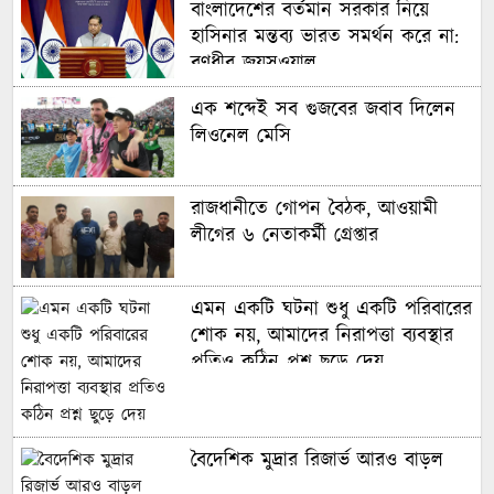
বাংলাদেশের বর্তমান সরকার নিয়ে
নকআউটে মেসি-সালাহ দ্বৈরথ
হাসিনার মন্তব্য ভারত সমর্থন করে না:
রণধীর জয়সওয়াল
এক শব্দেই সব গুজবের জবাব দিলেন
বাংলাদেশের নারী ফুটবলারদের অদৃশ্য
লিওনেল মেসি
লড়াই, শিরোপা জিতেও অবহেলিত
রাজধানীতে গোপন বৈঠক, আওয়ামী
মায়ের পথ ধরে বিশ্বকাপে ছেলে,
লীগের ৬ নেতাকর্মী গ্রেপ্তার
গড়লেন ইতিহাস
এমন একটি ঘটনা শুধু একটি পরিবারের
ইনফান্তিনো বিশ্বকাপ বিক্রি করে
শোক নয়, আমাদের নিরাপত্তা ব্যবস্থার
দিয়েছেন: লাম
প্রতিও কঠিন প্রশ্ন ছুড়ে দেয়
বিশ্বকাপে টিকে রইল ক্রোয়েশিয়া,
পানামার বিদায়
বৈদেশিক মুদ্রার রিজার্ভ আরও বাড়ল