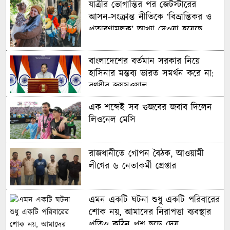
যাত্রীর ভোগান্তির পর জেটস্টারের
নকআউটে মেসি-সালাহ দ্বৈরথ
আসন-সংক্রান্ত নীতিকে ‘বিভ্রান্তিকর ও
প্রতারণামূলক’ আখ্যা দেওয়া হয়েছে
বাংলাদেশের নারী ফুটবলারদের অদৃশ্য
বাংলাদেশের বর্তমান সরকার নিয়ে
লড়াই, শিরোপা জিতেও অবহেলিত
হাসিনার মন্তব্য ভারত সমর্থন করে না:
রণধীর জয়সওয়াল
মায়ের পথ ধরে বিশ্বকাপে ছেলে,
এক শব্দেই সব গুজবের জবাব দিলেন
গড়লেন ইতিহাস
লিওনেল মেসি
ইনফান্তিনো বিশ্বকাপ বিক্রি করে
রাজধানীতে গোপন বৈঠক, আওয়ামী
দিয়েছেন: লাম
লীগের ৬ নেতাকর্মী গ্রেপ্তার
বিশ্বকাপে টিকে রইল ক্রোয়েশিয়া,
এমন একটি ঘটনা শুধু একটি পরিবারের
পানামার বিদায়
শোক নয়, আমাদের নিরাপত্তা ব্যবস্থার
প্রতিও কঠিন প্রশ্ন ছুড়ে দেয়