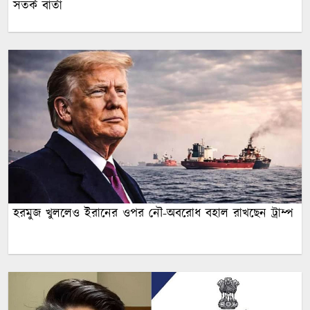
সতর্ক বার্তা
হরমুজ খুললেও ইরানের ওপর নৌ-অবরোধ বহাল রাখছেন ট্রাম্প