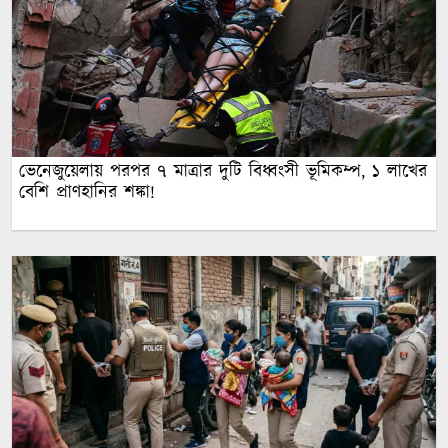
ভেনেজুয়েলায় পরপর ৭ মাত্রার দুটি বিধ্বংসী ভূমিকম্প, ১ লাখের
বেশি প্রাণহানির শঙ্কা!