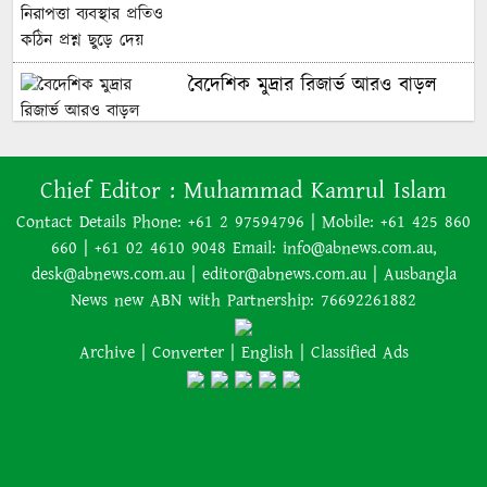
কার হাতে উঠবে বিশ্বকাপ, জানাল
অক্টোপাস পলের উত্তরসূরিরা
বৈদেশিক মুদ্রার রিজার্ভ আরও বাড়ল
অস্ট্রেলিয়াকে ২-০ গোলে হারিয়েছে
৭০ বছর আগে যা ‍দিয়ে শুরু হয়েছিল
যুক্তরাষ্ট্র
Chief Editor :
Muhammad Kamrul Islam
বাংলাদেশের চলচ্চিত্র ‘মুখ ও মুখোশ’
Contact Details Phone: +61 2 97594796 | Mobile: +61 425 860
হ্যাটট্রিকের রাতেই ২০৩০ বিশ্বকাপ নিয়ে
660 | +61 02 4610 9048 Email: info@abnews.com.au,
সিদ্ধান্ত জানালেন মেসি
desk@abnews.com.au | editor@abnews.com.au | Ausbangla
নিউজিল্যান্ডে ৫.৯ মাত্রার শক্তিশালী
News new ABN with Partnership: 76692261882
ভূমিকম্প
Archive
|
Converter
|
English
|
Classified Ads
ইরানের বিরুদ্ধে হামলা স্থগিত ট্রাম্পের,
নতুন করে শান্তি আলোচনা শুরু
অজ্ঞাত কারণে অগ্নিকাণ্ডে একই