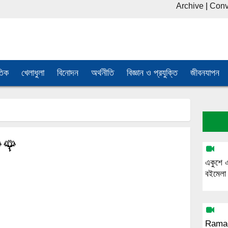
Archive
|
Conv
তিক
খেলাধুলা
বিনোদন
অর্থনীতি
বিজ্ঞান ও প্রযুক্তি
জীবনযাপন
🌹
একুশে 
বইমেলা
Ramad