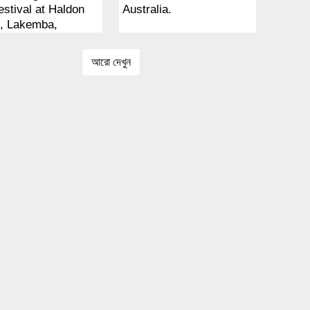
estival at Haldon
Australia.
t, Lakemba,
y.
আরো দেখুন