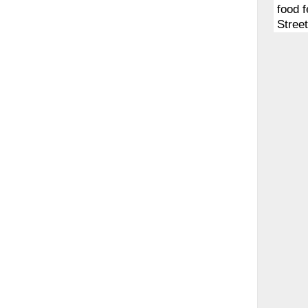
food f
Stree
Sydne