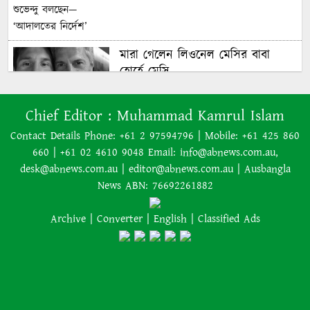
পানামার বিদায়
কার হাতে উঠবে বিশ্বকাপ, জানাল
মারা গেলেন লিওনেল মেসির বাবা
অক্টোপাস পলের উত্তরসূরিরা
হোর্হে মেসি
Chief Editor :
Muhammad Kamrul Islam
যাত্রীর ভোগান্তির পর জেটস্টারের
অস্ট্রেলিয়াকে ২-০ গোলে হারিয়েছে
আসন-সংক্রান্ত নীতিকে ‘বিভ্রান্তিকর ও
Contact Details Phone: +61 2 97594796 | Mobile: +61 425 860
যুক্তরাষ্ট্র
প্রতারণামূলক’ আখ্যা দেওয়া হয়েছে
660 | +61 02 4610 9048 Email: info@abnews.com.au,
desk@abnews.com.au | editor@abnews.com.au | Ausbangla
News ABN: 76692261882
Archive
|
Converter
|
English
|
Classified Ads
বাংলাদেশের বর্তমান সরকার নিয়ে
হাসিনার মন্তব্য ভারত সমর্থন করে না:
রণধীর জয়সওয়াল
এক শব্দেই সব গুজবের জবাব দিলেন