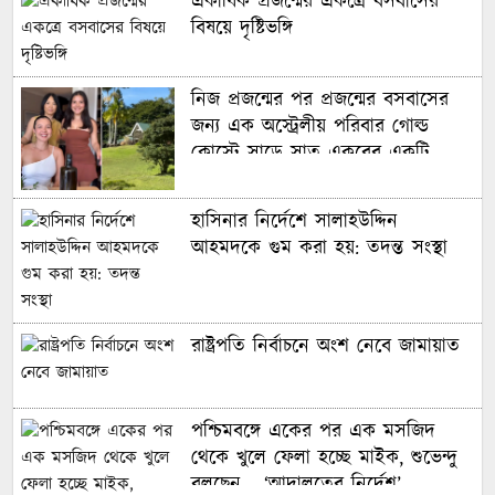
একাধিক প্রজন্মের একত্রে বসবাসের
বিষয়ে দৃষ্টিভঙ্গি
নকআউটে মেসি-সালাহ দ্বৈরথ
নিজ প্রজন্মের পর প্রজন্মের বসবাসের
জন্য এক অস্ট্রেলীয় পরিবার গোল্ড
কোস্টে সাড়ে সাত একরের একটি
বাংলাদেশের নারী ফুটবলারদের অদৃশ্য
বিশাল আবাসন ‘কম্পাউন্ড’ কিনেছে
লড়াই, শিরোপা জিতেও অবহেলিত
হাসিনার নির্দেশে সালাহউদ্দিন
আহমদকে গুম করা হয়: তদন্ত সংস্থা
মায়ের পথ ধরে বিশ্বকাপে ছেলে,
গড়লেন ইতিহাস
রাষ্ট্রপতি নির্বাচনে অংশ নেবে জামায়াত
ইনফান্তিনো বিশ্বকাপ বিক্রি করে
দিয়েছেন: লাম
পশ্চিমবঙ্গে একের পর এক মসজিদ
থেকে খুলে ফেলা হচ্ছে মাইক, শুভেন্দু
বিশ্বকাপে টিকে রইল ক্রোয়েশিয়া,
বলছেন— ‘আদালতের নির্দেশ’