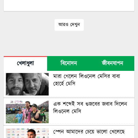
আরও দেখুন
খেলাধুলা
বিনোদন
জীবনযাপন
মারা গেলেন লিওনেল মেসির বাবা
হোর্হে মেসি
এক শব্দেই সব গুজবের জবাব দিলেন
লিওনেল মেসি
স্পেন আমাদের চেয়ে ভালো খেলেছে