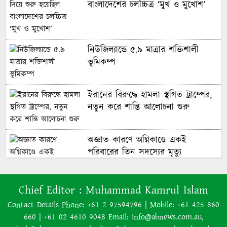
বাংলাদেশের চলচ্চিত্র ‘মুখ ও মুখোশ’
বিশ্বকাপে টিকে রইল ক্রোয়েশিয়া,
পানামার বিদায়
নিউজিল্যান্ডে ৫.৯ মাত্রার শক্তিশালী
ভূমিকম্প
কার হাতে উঠবে বিশ্বকাপ, জানাল
অক্টোপাস পলের উত্তরসূরিরা
ইরানের বিরুদ্ধে হামলা স্থগিত ট্রাম্পের,
নতুন করে শান্তি আলোচনা শুরু
অস্ট্রেলিয়াকে ২-০ গোলে হারিয়েছে
যুক্তরাষ্ট্র
অজ্ঞাত কারণে অগ্নিকাণ্ডে একই
পরিবারের তিন সদস্যের মৃত্যু
হ্যাটট্রিকের রাতেই ২০৩০ বিশ্বকাপ নিয়ে
সিদ্ধান্ত জানালেন মেসি
Chief Editor :
Muhammad Kamrul Islam
অনেক ইতিবাচক অগ্রগতি ঘটেছে:
Contact Details Phone: +61 2 97594796 | Mobile: +61 425 860
পররাষ্ট্রমন্ত্রীর সঙ্গে বৈঠকের পর ট্রাম্পের
বিশ্বকাপের মঞ্চে: অস্ট্রেলিয়ার ফুটবলে
660 | +61 02 4610 9048 Email: info@abnews.com.au,
বিশেষ দূত
আফ্রিকান রূপকথা