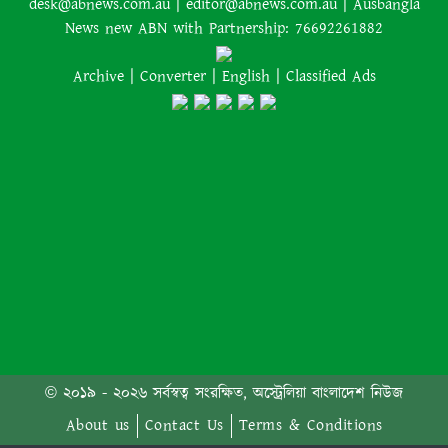
desk@abnews.com.au | editor@abnews.com.au | Ausbangla
News new ABN with Partnership: 76692261882
Archive
|
Converter
|
English
|
Classified Ads
আমাকে গ্রেপ্তারের চেষ্টা রুখে দিতে
প্রস্তুত ‘স্পেশাল ফোর্স’
শাপলা চত্বর হত্যাযজ্ঞ: স্বৈরাচার হাসিনা-
আজিজ-বেনজীরসহ পলাতকদের বিরুদ্ধে
গ্রেপ্তারি পরোয়ানা
লোডশেডিংয়ের কারণে জনসংখ্যা
বেড়েছে: ভারতের নতুন শিক্ষামন্ত্রী
কানাডার দাবানলের ধোঁয়া ঠেকাতে
সীমান্তে ‘দেয়াল’ তুলতে চান ট্রাম্প
© ২০১৯ - ২০২৬ সর্বস্বত্ব সংরক্ষিত, অস্ট্রেলিয়া বাংলাদেশ নিউজ
About us
Contact Us
Terms & Conditions