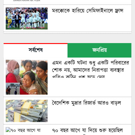
মরক্কোকে হারিয়ে সেমিফাইনালে ফ্রান্স
নকআউটে মেসি-সালাহ দ্বৈরথ
সর্বশেষ
জনপ্রিয়
এমন একটি ঘটনা শুধু একটি পরিবারের
বাংলাদেশের নারী ফুটবলারদের অদৃশ্য
শোক নয়, আমাদের নিরাপত্তা ব্যবস্থার
লড়াই, শিরোপা জিতেও অবহেলিত
প্রতিও কঠিন প্রশ্ন ছুড়ে দেয়
মায়ের পথ ধরে বিশ্বকাপে ছেলে,
গড়লেন ইতিহাস
বৈদেশিক মুদ্রার রিজার্ভ আরও বাড়ল
ইনফান্তিনো বিশ্বকাপ বিক্রি করে
দিয়েছেন: লাম
৭০ বছর আগে যা ‍দিয়ে শুরু হয়েছিল