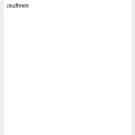
জেএইচআর