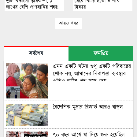
দুটি বিধ্বংসী ভূমিকম্প, ১
মেয়ে বিক্রি হতো ৪ লাখ
লাখের বেশি প্রাণহানির শঙ্কা!
টাকায়
আরও খবর
সর্বশেষ
জনপ্রিয়
এমন একটি ঘটনা শুধু একটি পরিবারের
শোক নয়, আমাদের নিরাপত্তা ব্যবস্থার
প্রতিও কঠিন প্রশ্ন ছুড়ে দেয়
বৈদেশিক মুদ্রার রিজার্ভ আরও বাড়ল
৭০ বছর আগে যা ‍দিয়ে শুরু হয়েছিল