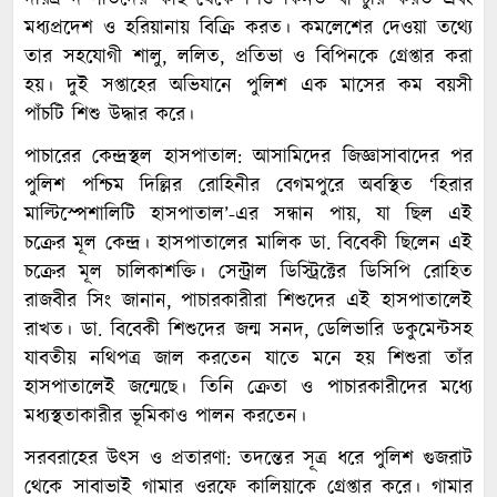
দরিদ্র দম্পতিদের কাছ থেকে শিশু কিনত বা চুরি করত এবং
মধ্যপ্রদেশ ও হরিয়ানায় বিক্রি করত। কমলেশের দেওয়া তথ্যে
তার সহযোগী শালু, ললিত, প্রতিভা ও বিপিনকে গ্রেপ্তার করা
হয়। দুই সপ্তাহের অভিযানে পুলিশ এক মাসের কম বয়সী
পাঁচটি শিশু উদ্ধার করে।
পাচারের কেন্দ্রস্থল হাসপাতাল: আসামিদের জিজ্ঞাসাবাদের পর
পুলিশ পশ্চিম দিল্লির রোহিনীর বেগমপুরে অবস্থিত ‘হিরার
মাল্টিস্পেশালিটি হাসপাতাল’-এর সন্ধান পায়, যা ছিল এই
চক্রের মূল কেন্দ্র। হাসপাতালের মালিক ডা. বিবেকী ছিলেন এই
চক্রের মূল চালিকাশক্তি। সেন্ট্রাল ডিস্ট্রিক্টের ডিসিপি রোহিত
রাজবীর সিং জানান, পাচারকারীরা শিশুদের এই হাসপাতালেই
রাখত। ডা. বিবেকী শিশুদের জন্ম সনদ, ডেলিভারি ডকুমেন্টসহ
যাবতীয় নথিপত্র জাল করতেন যাতে মনে হয় শিশুরা তাঁর
হাসপাতালেই জন্মেছে। তিনি ক্রেতা ও পাচারকারীদের মধ্যে
মধ্যস্থতাকারীর ভূমিকাও পালন করতেন।
সরবরাহের উৎস ও প্রতারণা: তদন্তের সূত্র ধরে পুলিশ গুজরাট
থেকে সাবাভাই গামার ওরফে কালিয়াকে গ্রেপ্তার করে। গামার