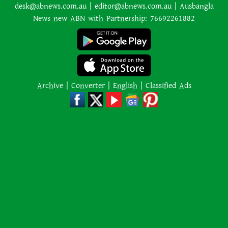
আমাকে গ্রেপ্তারের চেষ্টা রুখে দিতে
desk@abnews.com.au | editor@abnews.com.au | Ausbangla
প্রস্তুত ‘স্পেশাল ফোর্স’
News new ABN with Partnership: 76692261882
শাপলা চত্বর হত্যাযজ্ঞ: স্বৈরাচার হাসিনা-
আজিজ-বেনজীরসহ পলাতকদের বিরুদ্ধে
গ্রেপ্তারি পরোয়ানা
Archive
|
Converter
|
English
|
Classified Ads
লোডশেডিংয়ের কারণে জনসংখ্যা
বেড়েছে: ভারতের নতুন শিক্ষামন্ত্রী
কানাডার দাবানলের ধোঁয়া ঠেকাতে
সীমান্তে ‘দেয়াল’ তুলতে চান ট্রাম্প
২,০০০ কেজি ওজনের শিকার প্রাণীকে
‘বিস্ফোরিত’ করতে অর্কাদের অবিশ্বাস্য
কৌশল ব্যবহারের পর ডুবুরি হতবাক