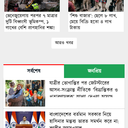
ভেনেজুয়েলায় পরপর ৭ মাত্রার
‘শিশু বাজার’: ছেলে ৮ লাখ,
দুটি বিধ্বংসী ভূমিকম্প, ১
মেয়ে বিক্রি হতো ৪ লাখ
লাখের বেশি প্রাণহানির শঙ্কা!
টাকায়
আরও খবর
সর্বশেষ
জনপ্রিয়
যাত্রীর ভোগান্তির পর জেটস্টারের
আসন-সংক্রান্ত নীতিকে ‘বিভ্রান্তিকর ও
প্রতারণামূলক’ আখ্যা দেওয়া হয়েছে
বাংলাদেশের বর্তমান সরকার নিয়ে
হাসিনার মন্তব্য ভারত সমর্থন করে না: