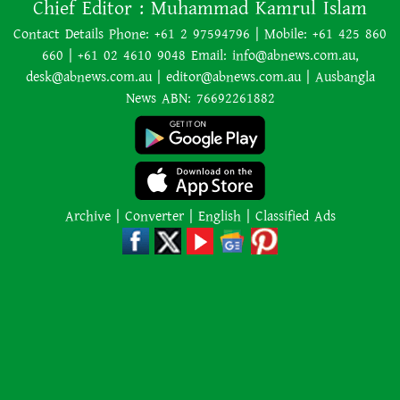
৭০ বছর আগে যা ‍দিয়ে শুরু হয়েছিল
Chief Editor :
Muhammad Kamrul Islam
বাংলাদেশের চলচ্চিত্র ‘মুখ ও মুখোশ’
Contact Details Phone: +61 2 97594796 | Mobile: +61 425 860
660 | +61 02 4610 9048 Email: info@abnews.com.au,
desk@abnews.com.au | editor@abnews.com.au | Ausbangla
নিউজিল্যান্ডে ৫.৯ মাত্রার শক্তিশালী
News ABN: 76692261882
ভূমিকম্প
ইরানের বিরুদ্ধে হামলা স্থগিত ট্রাম্পের,
নতুন করে শান্তি আলোচনা শুরু
Archive
|
Converter
|
English
|
Classified Ads
অজ্ঞাত কারণে অগ্নিকাণ্ডে একই
পরিবারের তিন সদস্যের মৃত্যু
অনেক ইতিবাচক অগ্রগতি ঘটেছে:
পররাষ্ট্রমন্ত্রীর সঙ্গে বৈঠকের পর ট্রাম্পের
বিশেষ দূত