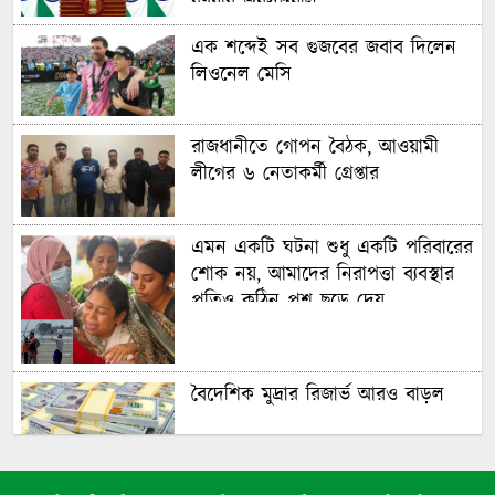
রণধীর জয়সওয়াল
এক শব্দেই সব গুজবের জবাব দিলেন
লিওনেল মেসি
রাজধানীতে গোপন বৈঠক, আওয়ামী
লীগের ৬ নেতাকর্মী গ্রেপ্তার
এমন একটি ঘটনা শুধু একটি পরিবারের
শোক নয়, আমাদের নিরাপত্তা ব্যবস্থার
প্রতিও কঠিন প্রশ্ন ছুড়ে দেয়
বৈদেশিক মুদ্রার রিজার্ভ আরও বাড়ল