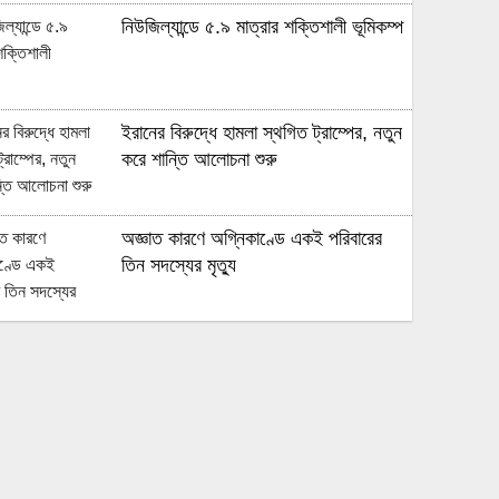
নিউজিল্যান্ডে ৫.৯ মাত্রার শক্তিশালী ভূমিকম্প
ইরানের বিরুদ্ধে হামলা স্থগিত ট্রাম্পের, নতুন
করে শান্তি আলোচনা শুরু
অজ্ঞাত কারণে অগ্নিকাণ্ডে একই পরিবারের
তিন সদস্যের মৃত্যু
অনেক ইতিবাচক অগ্রগতি ঘটেছে:
পররাষ্ট্রমন্ত্রীর সঙ্গে বৈঠকের পর ট্রাম্পের বিশেষ
দূত
আমাকে গ্রেপ্তারের চেষ্টা রুখে দিতে প্রস্তুত
‘স্পেশাল ফোর্স’