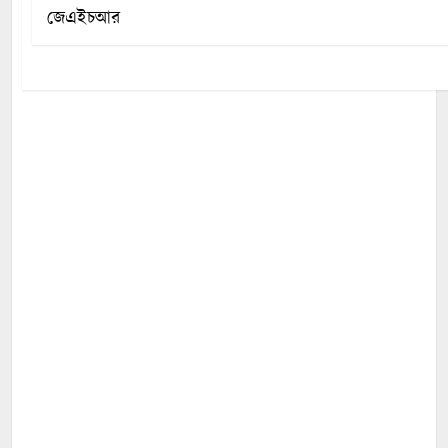
জেএইচআর