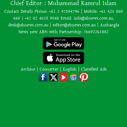
Chief Editor :
Muhammad Kamrul Islam
পররাষ্ট্রমন্ত্রীর সঙ্গে বৈঠকের পর ট্রাম্পের
বিশেষ দূত
Contact Details Phone: +61 2 97594796 | Mobile: +61 425 860
660 | +61 02 4610 9048 Email: info@abnews.com.au,
আমাকে গ্রেপ্তারের চেষ্টা রুখে দিতে
desk@abnews.com.au | editor@abnews.com.au | Ausbangla
প্রস্তুত ‘স্পেশাল ফোর্স’
News new ABN with Partnership: 76692261882
শাপলা চত্বর হত্যাযজ্ঞ: স্বৈরাচার হাসিনা-
আজিজ-বেনজীরসহ পলাতকদের বিরুদ্ধে
গ্রেপ্তারি পরোয়ানা
Archive
|
Converter
|
English
|
Classified Ads
লোডশেডিংয়ের কারণে জনসংখ্যা
বেড়েছে: ভারতের নতুন শিক্ষামন্ত্রী
কানাডার দাবানলের ধোঁয়া ঠেকাতে
সীমান্তে ‘দেয়াল’ তুলতে চান ট্রাম্প
২,০০০ কেজি ওজনের শিকার প্রাণীকে