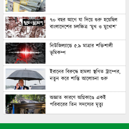
৭০ বছর আগে যা ‍দিয়ে শুরু হয়েছিল
বাংলাদেশের চলচ্চিত্র ‘মুখ ও মুখোশ’
নিউজিল্যান্ডে ৫.৯ মাত্রার শক্তিশালী
ভূমিকম্প
ইরানের বিরুদ্ধে হামলা স্থগিত ট্রাম্পের,
নতুন করে শান্তি আলোচনা শুরু
অজ্ঞাত কারণে অগ্নিকাণ্ডে একই
পরিবারের তিন সদস্যের মৃত্যু
অনেক ইতিবাচক অগ্রগতি ঘটেছে: