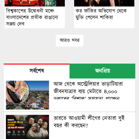
বিশ্বকাপের উদ্বোধনী মঞ্চে
কর ফাঁকির অভিযোগ থেকে
বাংলাদেশের প্রতীক রাঙানো
মুক্তি পেলেন শাকিরা
সঞ্জয় দেব
আরও খবর
সর্বশেষ
জনপ্রিয়
আজ থেকে অস্ট্রেলিয়ার ভাড়াটিয়ারা
জীবনযাত্রার ব্যয় মেটাতে ৪,০০০
ডলারের ‘বিশাল’ সহায়তা পাচ্ছেন
ভারতে আওয়ামী লীগের নেতারা দুই
বছর কী করছেন?