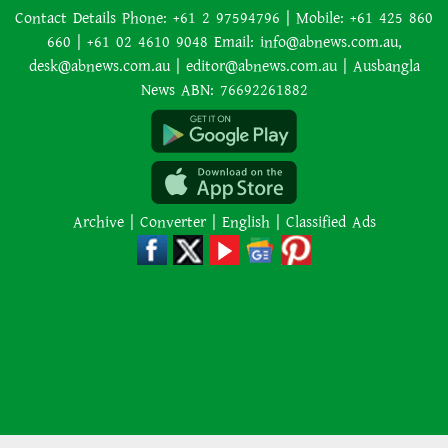
Contact Details Phone: +61 2 97594796 | Mobile: +61 425 860
নিজ প্রজন্মের পর প্রজন্মের বসবাসের
660 | +61 02 4610 9048 Email: info@abnews.com.au,
জন্য এক অস্ট্রেলীয় পরিবার গোল্ড
desk@abnews.com.au | editor@abnews.com.au | Ausbangla
কোস্টে সাড়ে সাত একরের একটি
News ABN: 76692261882
বিশাল আবাসন ‘কম্পাউন্ড’ কিনেছে
হাসিনার নির্দেশে সালাহউদ্দিন
আহমদকে গুম করা হয়: তদন্ত সংস্থা
Archive
|
Converter
|
English
|
Classified Ads
রাষ্ট্রপতি নির্বাচনে অংশ নেবে জামায়াত
পশ্চিমবঙ্গে একের পর এক মসজিদ
থেকে খুলে ফেলা হচ্ছে মাইক, শুভেন্দু
বলছেন— ‘আদালতের নির্দেশ’
মারা গেলেন লিওনেল মেসির বাবা
হোর্হে মেসি