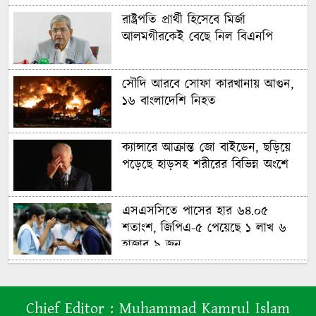
রাষ্ট্রপতি প্রার্থী হিসেবে মির্জা
আলমগীরকেই বেছে নিল বিএনপি
সৌদি আরবে সোফা কারখানায় আগুন,
১৬ বাংলাদেশি নিহত
ক্যান্সারে আক্রান্ত জো বাইডেন, ছড়িয়ে
পড়েছে হাড়সহ শরীরের বিভিন্ন অংশে
এসএসসিতে পাসের হার ৬৪.০৫
শতাংশ, জিপিএ-৫ পেয়েছে ১ লাখ ৬
হাজার ৯ জন
একাধিক প্রজন্মের একত্রে বসবাসের
বিষয়ে দৃষ্টিভঙ্গি
Chief Editor :
Muhammad Kamrul Islam