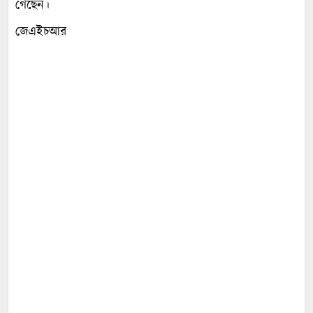
গেছেন।
জেএইচআর