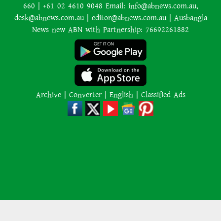
660 | +61 02 4610 9048 Email: info@abnews.com.au,
আমাকে গ্রেপ্তারের চেষ্টা রুখে দিতে
desk@abnews.com.au | editor@abnews.com.au | Ausbangla
প্রস্তুত ‘স্পেশাল ফোর্স’
News new ABN with Partnership: 76692261882
শাপলা চত্বর হত্যাযজ্ঞ: স্বৈরাচার হাসিনা-
আজিজ-বেনজীরসহ পলাতকদের বিরুদ্ধে
গ্রেপ্তারি পরোয়ানা
Archive
|
Converter
|
English
|
Classified Ads
লোডশেডিংয়ের কারণে জনসংখ্যা
বেড়েছে: ভারতের নতুন শিক্ষামন্ত্রী
কানাডার দাবানলের ধোঁয়া ঠেকাতে
সীমান্তে ‘দেয়াল’ তুলতে চান ট্রাম্প
২,০০০ কেজি ওজনের শিকার প্রাণীকে
‘বিস্ফোরিত’ করতে অর্কাদের অবিশ্বাস্য
কৌশল ব্যবহারের পর ডুবুরি হতবাক