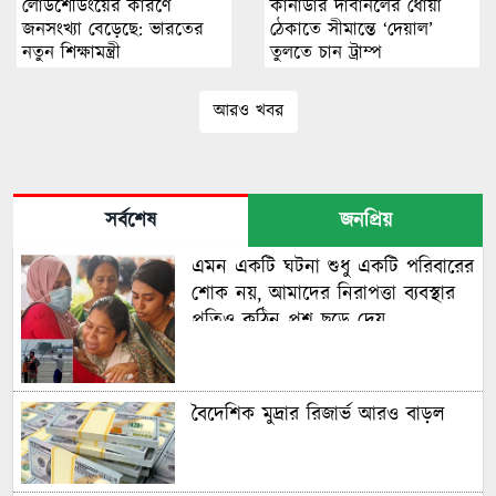
লোডশেডিংয়ের কারণে
কানাডার দাবানলের ধোঁয়া
জনসংখ্যা বেড়েছে: ভারতের
ঠেকাতে সীমান্তে ‘দেয়াল’
নতুন শিক্ষামন্ত্রী
তুলতে চান ট্রাম্প
আরও খবর
সর্বশেষ
জনপ্রিয়
এমন একটি ঘটনা শুধু একটি পরিবারের
শোক নয়, আমাদের নিরাপত্তা ব্যবস্থার
প্রতিও কঠিন প্রশ্ন ছুড়ে দেয়
বৈদেশিক মুদ্রার রিজার্ভ আরও বাড়ল