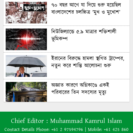
৭০ বছর আগে যা ‍দিয়ে শুরু হয়েছিল
বাংলাদেশের চলচ্চিত্র ‘মুখ ও মুখোশ’
নিউজিল্যান্ডে ৫.৯ মাত্রার শক্তিশালী
ভূমিকম্প
ইরানের বিরুদ্ধে হামলা স্থগিত ট্রাম্পের,
নতুন করে শান্তি আলোচনা শুরু
অজ্ঞাত কারণে অগ্নিকাণ্ডে একই
পরিবারের তিন সদস্যের মৃত্যু
অনেক ইতিবাচক অগ্রগতি ঘটেছে:
Chief Editor :
Muhammad Kamrul Islam
পররাষ্ট্রমন্ত্রীর সঙ্গে বৈঠকের পর ট্রাম্পের
বিশেষ দূত
Contact Details Phone: +61 2 97594796 | Mobile: +61 425 860