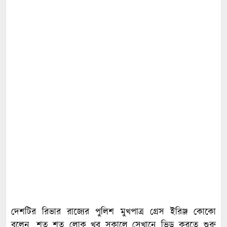
দেশটির রিভার রাজ্যের পুলিশ মুখপাত্র গ্রেস ইরিঞ্জ কোকো
বলেন, শত শত লোক খুব সকালে সেখানে ভিড় করতে শুরু