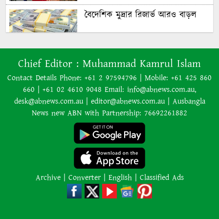
বৈদেশিক মুদ্রার রিজার্ভ আরও বাড়ল
৭০ বছর আগে যা ‍দিয়ে শুরু হয়েছিল
Chief Editor :
Muhammad Kamrul Islam
বাংলাদেশের চলচ্চিত্র ‘মুখ ও মুখোশ’
Contact Details Phone: +61 2 97594796 | Mobile: +61 425 860
660 | +61 02 4610 9048 Email: info@abnews.com.au,
desk@abnews.com.au | editor@abnews.com.au | Ausbangla
নিউজিল্যান্ডে ৫.৯ মাত্রার শক্তিশালী
News new ABN with Partnership: 76692261882
ভূমিকম্প
ইরানের বিরুদ্ধে হামলা স্থগিত ট্রাম্পের,
নতুন করে শান্তি আলোচনা শুরু
Archive
|
Converter
|
English
|
Classified Ads
অজ্ঞাত কারণে অগ্নিকাণ্ডে একই
পরিবারের তিন সদস্যের মৃত্যু