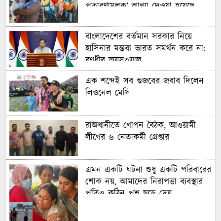
প্রতারণামূলক’ আখ্যা দেওয়া হয়েছে
বাংলাদেশের বর্তমান সরকার নিয়ে
হাসিনার মন্তব্য ভারত সমর্থন করে না:
রণধীর জয়সওয়াল
এক শব্দেই সব গুজবের জবাব দিলেন
লিওনেল মেসি
রাজধানীতে গোপন বৈঠক, আওয়ামী
লীগের ৬ নেতাকর্মী গ্রেপ্তার
এমন একটি ঘটনা শুধু একটি পরিবারের
শোক নয়, আমাদের নিরাপত্তা ব্যবস্থার
প্রতিও কঠিন প্রশ্ন ছুড়ে দেয়