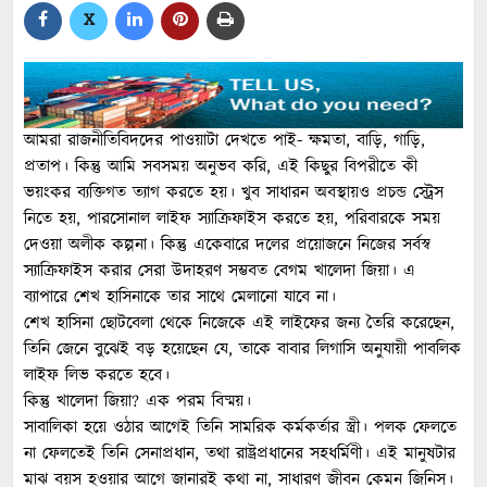
X
আমরা রাজনীতিবিদদের পাওয়াটা দেখতে পাই- ক্ষমতা, বাড়ি, গাড়ি,
প্রতাপ। কিন্তু আমি সবসময় অনুভব করি, এই কিছুর বিপরীতে কী
ভয়ংকর ব্যক্তিগত ত্যাগ করতে হয়। খুব সাধারন অবস্থায়ও প্রচন্ড স্ট্রেস
নিতে হয়, পারসোনাল লাইফ স্যাক্রিফাইস করতে হয়, পরিবারকে সময়
দেওয়া অলীক কল্পনা। কিন্তু একেবারে দলের প্রয়োজনে নিজের সর্বস্ব
স্যাক্রিফাইস করার সেরা উদাহরণ সম্ভবত বেগম খালেদা জিয়া। এ
ব্যাপারে শেখ হাসিনাকে তার সাথে মেলানো যাবে না।
শেখ হাসিনা ছোটবেলা থেকে নিজেকে এই লাইফের জন্য তৈরি করেছেন,
তিনি জেনে বুঝেই বড় হয়েছেন যে, তাকে বাবার লিগাসি অনুযায়ী পাবলিক
লাইফ লিভ করতে হবে।
কিন্তু খালেদা জিয়া? এক পরম বিষ্ময়।
সাবালিকা হয়ে ওঠার আগেই তিনি সামরিক কর্মকর্তার স্ত্রী। পলক ফেলতে
না ফেলতেই তিনি সেনাপ্রধান, তথা রাষ্ট্রপ্রধানের সহধর্মিণী। এই মানুষটার
মাঝ বয়স হওয়ার আগে জানারই কথা না, সাধারণ জীবন কেমন জিনিস।