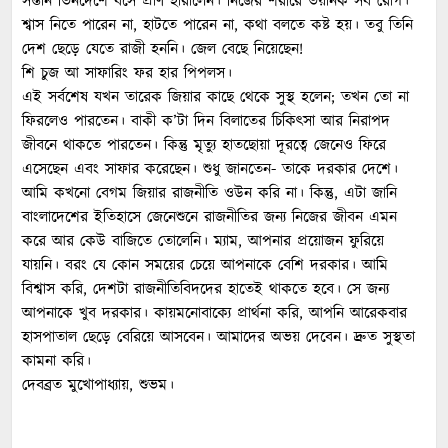
সন্তান ভিনদেশে বসে প্রাণ হারালেন। নিজের শরীরে ভয়ানক সব রোগ।
শ্বাস নিতে পারেন না, হাটতে পারেন না, কথা বলতে কষ্ট হয়। তবু তিনি
দেশ ছেড়ে যেতে রাজী হননি। জেল বেছে নিয়েছেন!
শি চুজ আ সাফারিং ফর হার পিপলস।
এই সর্বশেষ যখন তারেক জিয়ার কাছে থেকে সুস্থ হলেন; তখন তো না
ফিরলেও পারতেন। বাকী ক’টা দিন বিলাতের চিকিৎসা আর নিরাপদ
জীবনে থাকতে পারতেন। কিন্তু মৃত্যু হাতছোয়া দূরত্বে জেনেও ফিরে
এসেছেন এবং সাফার করেছেন। শুধু জানতেন- তাকে দরকার দেশে।
আমি কখনো বেগম জিয়ার রাজনীতি ওউন করি না। কিন্তু, এটা জানি
বাংলাদেশের ইতিহাসে জেনেশুনে রাজনীতির জন্য নিজের জীবন এমন
করে আর কেউ বাজিতে তোলেনি। ম্যাম, আপনার প্রয়োজন ফুরিয়ে
যায়নি। বরং যে কোন সময়ের চেয়ে আপনাকে বেশি দরকার। আমি
বিশ্বাস করি, দেশটা রাজনীতিবিদদের হাতেই থাকতে হবে। সে জন্য
আপনাকে খুব দরকার। কায়মনোবাক্যে প্রার্থনা করি, আপনি আরেকবার
হাসপাতাল ছেড়ে বেরিয়ে আসবেন। আমাদের অভয় দেবেন। দ্রুত সুস্থতা
কামনা করি।
দেবব্রত মুখোপাধ্যায়, শুভম।