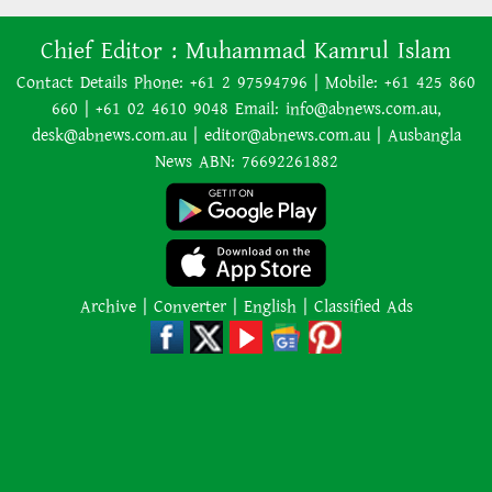
বিষয়ে দৃষ্টিভঙ্গি
Chief Editor :
Muhammad Kamrul Islam
Contact Details Phone: +61 2 97594796 | Mobile: +61 425 860
নিজ প্রজন্মের পর প্রজন্মের বসবাসের
660 | +61 02 4610 9048 Email: info@abnews.com.au,
জন্য এক অস্ট্রেলীয় পরিবার গোল্ড
desk@abnews.com.au | editor@abnews.com.au | Ausbangla
কোস্টে সাড়ে সাত একরের একটি
News ABN: 76692261882
বিশাল আবাসন ‘কম্পাউন্ড’ কিনেছে
হাসিনার নির্দেশে সালাহউদ্দিন
আহমদকে গুম করা হয়: তদন্ত সংস্থা
Archive
|
Converter
|
English
|
Classified Ads
রাষ্ট্রপতি নির্বাচনে অংশ নেবে জামায়াত
পশ্চিমবঙ্গে একের পর এক মসজিদ
থেকে খুলে ফেলা হচ্ছে মাইক, শুভেন্দু
বলছেন— ‘আদালতের নির্দেশ’