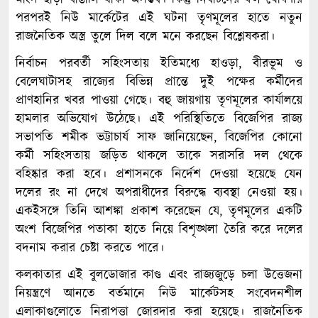
মাংস ছাড়া বাঙালি থাকা অসম্ভব। কিন্তু নির্বাচনের ফল ঘোষণার
পরপরই নিউ মার্কেটের এই ঘটনা তৃণমূলের হাতে নতুন
রাজনৈতিক অস্ত্র তুলে দিল বলে মনে করছেন বিশ্লেষকরা।
নির্বাচন পরবর্তী সহিংসতায় ইতিমধ্যে হাওড়া, বীরভূম ও
বেলেঘাটাসহ রাজ্যের বিভিন্ন প্রান্তে দুই পক্ষের কর্মীদের
প্রাণহানির খবর পাওয়া গেছে। বহু জায়গায় তৃণমূলের কার্যালয়ে
হামলার অভিযোগ উঠেছে। এই পরিস্থিতিতে বিজেপির রাজ্য
সভাপতি শমীক ভট্টাচার্য সাফ জানিয়েছেন, বিজেপির কোনো
কর্মী সহিংসতায় জড়িত থাকলে তাকে সরাসরি দল থেকে
বহিষ্কার করা হবে। প্রশাসনকে নির্দেশ দেওয়া হয়েছে যেন
দলের রং না দেখে অপরাধীদের বিরুদ্ধে ব্যবস্থা নেওয়া হয়।
একইসঙ্গে তিনি আশঙ্কা প্রকাশ করেছেন যে, তৃণমূলের একটি
অংশ বিজেপির পতাকা হাতে নিয়ে বিশৃঙ্খলা তৈরি করে দলের
বদনাম করার চেষ্টা করতে পারে।
কলকাতার এই বুলডোজার কাণ্ড এবং রাজ্যজুড়ে চলা উত্তেজনা
নিয়ন্ত্রণে আনতে বর্তমানে নিউ মার্কেটসহ সংবেদনশীল
এলাকাগুলোতে নিরাপত্তা জোরদার করা হয়েছে। রাজনৈতিক