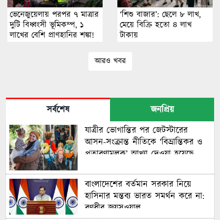
ভেনেজুয়েলায় পরপর ৭ মাত্রার
‘শিশু বাজার’: ছেলে ৮ লাখ,
দুটি বিধ্বংসী ভূমিকম্প, ১
মেয়ে বিক্রি হতো ৪ লাখ
লাখের বেশি প্রাণহানির শঙ্কা!
টাকায়
আরও খবর
সর্বশেষ
জনপ্রিয়
যাত্রীর ভোগান্তির পর জেটস্টারের
আসন-সংক্রান্ত নীতিকে ‘বিভ্রান্তিকর ও
প্রতারণামূলক’ আখ্যা দেওয়া হয়েছে
বাংলাদেশের বর্তমান সরকার নিয়ে
হাসিনার মন্তব্য ভারত সমর্থন করে না:
রণধীর জয়সওয়াল