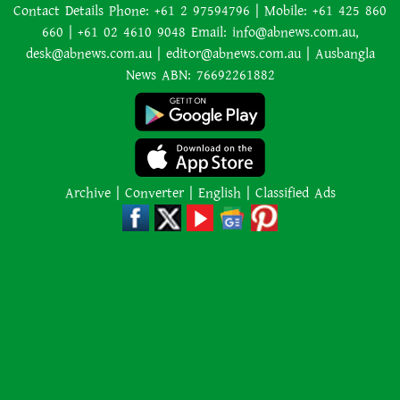
Contact Details Phone: +61 2 97594796 | Mobile: +61 425 860
660 | +61 02 4610 9048 Email: info@abnews.com.au,
desk@abnews.com.au | editor@abnews.com.au | Ausbangla
নিউজিল্যান্ডে ৫.৯ মাত্রার শক্তিশালী
News ABN: 76692261882
ভূমিকম্প
ইরানের বিরুদ্ধে হামলা স্থগিত ট্রাম্পের,
নতুন করে শান্তি আলোচনা শুরু
Archive
|
Converter
|
English
|
Classified Ads
অজ্ঞাত কারণে অগ্নিকাণ্ডে একই
পরিবারের তিন সদস্যের মৃত্যু
অনেক ইতিবাচক অগ্রগতি ঘটেছে:
পররাষ্ট্রমন্ত্রীর সঙ্গে বৈঠকের পর ট্রাম্পের
বিশেষ দূত
আমাকে গ্রেপ্তারের চেষ্টা রুখে দিতে