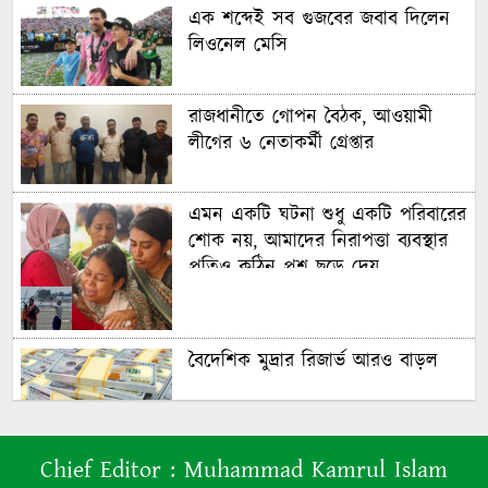
এক শব্দেই সব গুজবের জবাব দিলেন
লিওনেল মেসি
রাজধানীতে গোপন বৈঠক, আওয়ামী
লীগের ৬ নেতাকর্মী গ্রেপ্তার
এমন একটি ঘটনা শুধু একটি পরিবারের
শোক নয়, আমাদের নিরাপত্তা ব্যবস্থার
প্রতিও কঠিন প্রশ্ন ছুড়ে দেয়
বৈদেশিক মুদ্রার রিজার্ভ আরও বাড়ল
৭০ বছর আগে যা ‍দিয়ে শুরু হয়েছিল
Chief Editor :
Muhammad Kamrul Islam
বাংলাদেশের চলচ্চিত্র ‘মুখ ও মুখোশ’