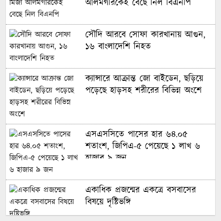
আলমগীরকেই বেছে নিল বিএনপি
সৌদি আরবে সোফা কারখানায় আগুন,
বাংলাদেশের নারী ফুটবলারদের অদৃশ্য
১৬ বাংলাদেশি নিহত
লড়াই, শিরোপা জিতেও অবহেলিত
ক্যান্সারে আক্রান্ত জো বাইডেন, ছড়িয়ে
মায়ের পথ ধরে বিশ্বকাপে ছেলে,
পড়েছে হাড়সহ শরীরের বিভিন্ন অংশে
গড়লেন ইতিহাস
ইনফান্তিনো বিশ্বকাপ বিক্রি করে
এসএসসিতে পাসের হার ৬৪.০৫
দিয়েছেন: লাম
শতাংশ, জিপিএ-৫ পেয়েছে ১ লাখ ৬
হাজার ৯ জন
বিশ্বকাপে টিকে রইল ক্রোয়েশিয়া,
পানামার বিদায়
একাধিক প্রজন্মের একত্রে বসবাসের
বিষয়ে দৃষ্টিভঙ্গি
কার হাতে উঠবে বিশ্বকাপ, জানাল