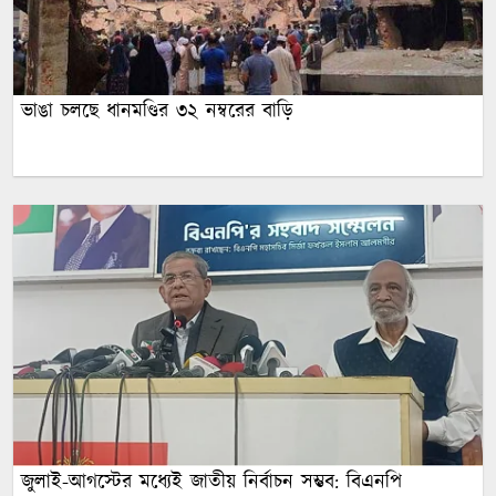
ভাঙা চলছে ধানমণ্ডির ৩২ নম্বরের বাড়ি
জুলাই-আগস্টের মধ্যেই জাতীয় নির্বাচন সম্ভব: বিএনপি