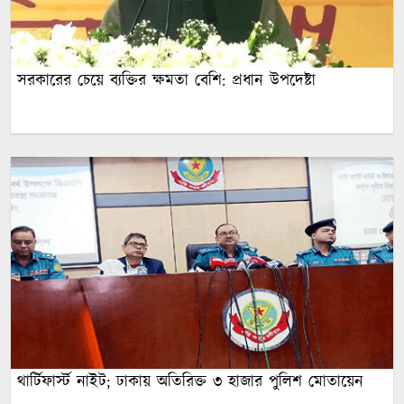
সরকারের চেয়ে ব্যক্তির ক্ষমতা বেশি: প্রধান উপদেষ্টা
থার্টিফার্স্ট নাইট; ঢাকায় অতিরিক্ত ৩ হাজার পুলিশ মোতায়েন