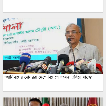
‘ফ্যাসিবাদের দোসররা দেশে-বিদেশে ষড়যন্ত্র চালিয়ে যাচ্ছে’