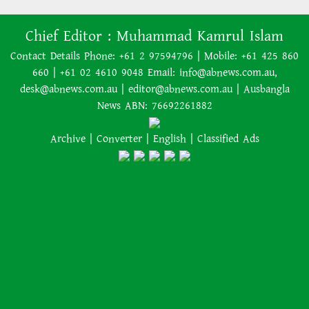
অক্টোপাস পলের উত্তরসূরিরা
নিজ প্রজন্মের পর প্রজন্মের বসবাসের
Chief Editor :
Muhammad Kamrul Islam
জন্য এক অস্ট্রেলীয় পরিবার গোল্ড
কোস্টে সাড়ে সাত একরের একটি
Contact Details Phone: +61 2 97594796 | Mobile: +61 425 860
বিশাল আবাসন ‘কম্পাউন্ড’ কিনেছে
অস্ট্রেলিয়াকে ২-০ গোলে হারিয়েছে
660 | +61 02 4610 9048 Email: info@abnews.com.au,
যুক্তরাষ্ট্র
desk@abnews.com.au | editor@abnews.com.au | Ausbangla
News ABN: 76692261882
Archive
|
Converter
|
English
|
Classified Ads
হাসিনার নির্দেশে সালাহউদ্দিন
আহমদকে গুম করা হয়: তদন্ত সংস্থা
রাষ্ট্রপতি নির্বাচনে অংশ নেবে জামায়াত
পশ্চিমবঙ্গে একের পর এক মসজিদ
থেকে খুলে ফেলা হচ্ছে মাইক, শুভেন্দু