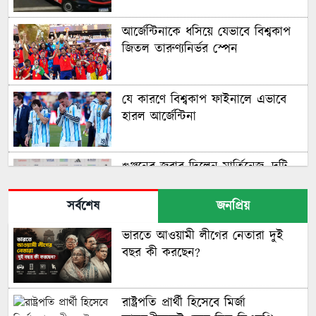
আর্জেন্টিনাকে ধসিয়ে যেভাবে বিশ্বকাপ
জিতল তারুণ্যনির্ভর স্পেন
যে কারণে বিশ্বকাপ ফাইনালে এভাবে
হারল আর্জেন্টিনা
গুঞ্জনের জবাব দিলেন মার্তিনেজ, দুটি
বিশ্বকাপ জিতলেই অবসর
সর্বশেষ
জনপ্রিয়
ভারতে আওয়ামী লীগের নেতারা দুই
মরক্কোকে হারিয়ে সেমিফাইনালে ফ্রান্স
বছর কী করছেন?
রাষ্ট্রপতি প্রার্থী হিসেবে মির্জা
নকআউটে মেসি-সালাহ দ্বৈরথ