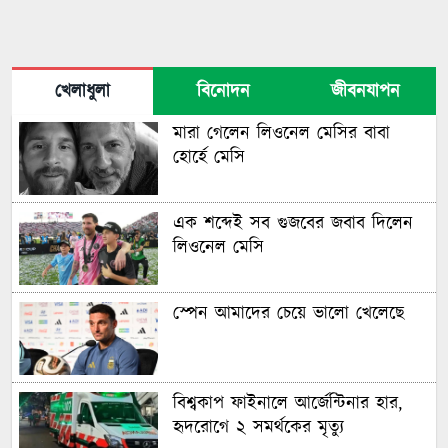
খেলাধুলা
বিনোদন
জীবনযাপন
মারা গেলেন লিওনেল মেসির বাবা
হোর্হে মেসি
এক শব্দেই সব গুজবের জবাব দিলেন
লিওনেল মেসি
স্পেন আমাদের চেয়ে ভালো খেলেছে
বিশ্বকাপ ফাইনালে আর্জেন্টিনার হার,
হৃদরোগে ২ সমর্থকের মৃত্যু