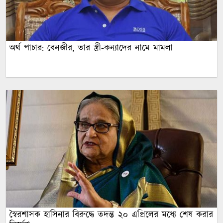
অর্থ পাচার: বেনজীর, তার স্ত্রী-কন্যাদের নামে মামলা
স্বৈরশাসক হাসিনার বিরুদ্ধে তদন্ত ২০ এপ্রিলের মধ্যে শেষ করার