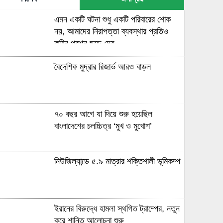
এমন একটি ঘটনা শুধু একটি পরিবারের শোক
বাংলাদেশের নারী ফুটবলারদের অদৃশ্য লড়াই,
নয়, আমাদের নিরাপত্তা ব্যবস্থার প্রতিও
শিরোপা জিতেও অবহেলিত
কঠিন প্রশ্ন ছুড়ে দেয়
বৈদেশিক মুদ্রার রিজার্ভ আরও বাড়ল
মায়ের পথ ধরে বিশ্বকাপে ছেলে, গড়লেন
ইতিহাস
৭০ বছর আগে যা ‍দিয়ে শুরু হয়েছিল
ইনফান্তিনো বিশ্বকাপ বিক্রি করে দিয়েছেন:
বাংলাদেশের চলচ্চিত্র ‘মুখ ও মুখোশ’
লাম
নিউজিল্যান্ডে ৫.৯ মাত্রার শক্তিশালী ভূমিকম্প
বিশ্বকাপে টিকে রইল ক্রোয়েশিয়া, পানামার
বিদায়
ইরানের বিরুদ্ধে হামলা স্থগিত ট্রাম্পের, নতুন
কার হাতে উঠবে বিশ্বকাপ, জানাল অক্টোপাস
করে শান্তি আলোচনা শুরু