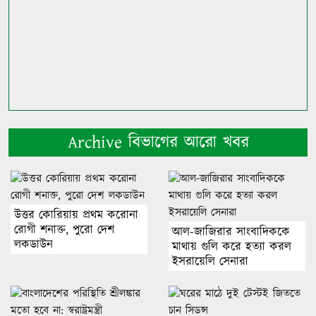
Archive বিভাগের আরো খবর
উত্তর কোরিয়ায় প্রথম করোনা
রোগী শনাক্ত, পুরো দেশ
আল-জাজিরার সাংবাদিককে
লকডাউন
মাথায় গুলি করে হত্যা করল
ইসরায়েলি সেনারা