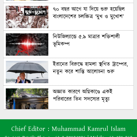
৭০ বছর আগে যা ‍দিয়ে শুরু হয়েছিল
বাংলাদেশের চলচ্চিত্র ‘মুখ ও মুখোশ’
নিউজিল্যান্ডে ৫.৯ মাত্রার শক্তিশালী
ভূমিকম্প
ইরানের বিরুদ্ধে হামলা স্থগিত ট্রাম্পের,
নতুন করে শান্তি আলোচনা শুরু
অজ্ঞাত কারণে অগ্নিকাণ্ডে একই
পরিবারের তিন সদস্যের মৃত্যু
অনেক ইতিবাচক অগ্রগতি ঘটেছে:
Chief Editor :
Muhammad Kamrul Islam
পররাষ্ট্রমন্ত্রীর সঙ্গে বৈঠকের পর ট্রাম্পের
বিশেষ দূত