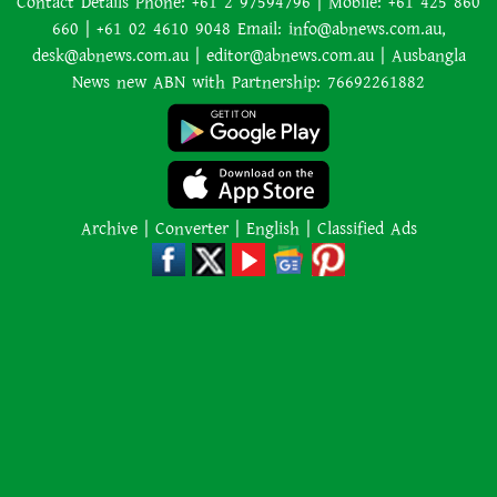
Contact Details Phone: +61 2 97594796 | Mobile: +61 425 860
660 | +61 02 4610 9048 Email: info@abnews.com.au,
আমাকে গ্রেপ্তারের চেষ্টা রুখে দিতে
desk@abnews.com.au | editor@abnews.com.au | Ausbangla
প্রস্তুত ‘স্পেশাল ফোর্স’
News new ABN with Partnership: 76692261882
শাপলা চত্বর হত্যাযজ্ঞ: স্বৈরাচার হাসিনা-
আজিজ-বেনজীরসহ পলাতকদের বিরুদ্ধে
গ্রেপ্তারি পরোয়ানা
Archive
|
Converter
|
English
|
Classified Ads
লোডশেডিংয়ের কারণে জনসংখ্যা
বেড়েছে: ভারতের নতুন শিক্ষামন্ত্রী
কানাডার দাবানলের ধোঁয়া ঠেকাতে
সীমান্তে ‘দেয়াল’ তুলতে চান ট্রাম্প
২,০০০ কেজি ওজনের শিকার প্রাণীকে
‘বিস্ফোরিত’ করতে অর্কাদের অবিশ্বাস্য
কৌশল ব্যবহারের পর ডুবুরি হতবাক