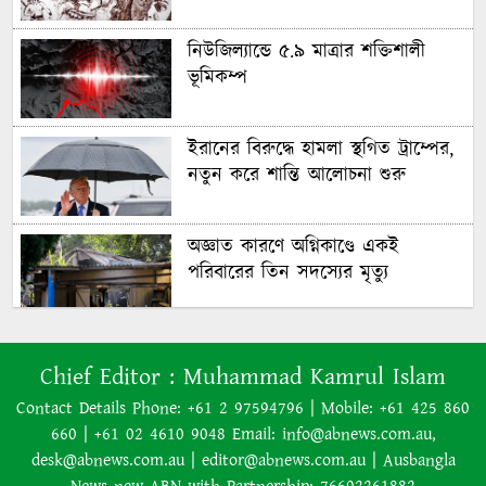
নিউজিল্যান্ডে ৫.৯ মাত্রার শক্তিশালী
ভূমিকম্প
ইরানের বিরুদ্ধে হামলা স্থগিত ট্রাম্পের,
নতুন করে শান্তি আলোচনা শুরু
অজ্ঞাত কারণে অগ্নিকাণ্ডে একই
পরিবারের তিন সদস্যের মৃত্যু
অনেক ইতিবাচক অগ্রগতি ঘটেছে:
Chief Editor :
Muhammad Kamrul Islam
পররাষ্ট্রমন্ত্রীর সঙ্গে বৈঠকের পর ট্রাম্পের
বিশেষ দূত
Contact Details Phone: +61 2 97594796 | Mobile: +61 425 860
660 | +61 02 4610 9048 Email: info@abnews.com.au,
আমাকে গ্রেপ্তারের চেষ্টা রুখে দিতে
desk@abnews.com.au | editor@abnews.com.au | Ausbangla
প্রস্তুত ‘স্পেশাল ফোর্স’