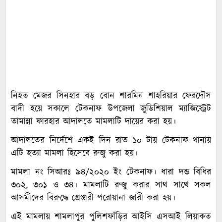
নিহত মেজর সিনহার বড় বোন শারমিন শাহরিয়ার ফেরদৌস
বাদী হয়ে সকালে টেকনাফ উপজেলা জুডিশিয়াল ম্যাজিস্ট্রেট
তামান্না ফারহার আদালতে মামলাটি দায়ের করা হয়।
আদালতের নির্দেশে একই দিন রাত ১০ টায় টেকনাফ থানায়
এটি হত্যা মামলা হিসেবে রুজু করা হয়।
মামলা নং সিআরঃ ৯৪/২০২০ ইং টেকনাফ। ধারা দন্ড বিধির
৩০২, ৩০১ ও ৩৪। মামলাটি রুজু করার সাথ সাথে সকল
আসমীদের বিরুদ্ধে গ্রেপ্তারী পরোয়ানা জারী করা হয়।
এই মামলায় শামলাপুর পুলিশফাঁড়ির আইসি এসআই লিয়াকত