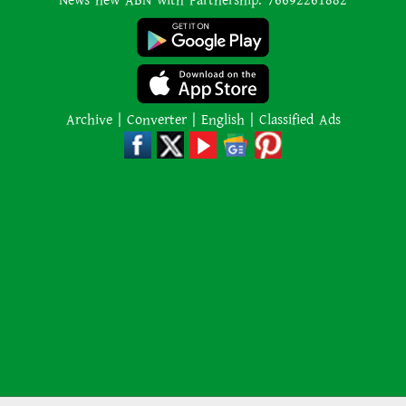
News new ABN with Partnership: 76692261882
শাপলা চত্বর হত্যাযজ্ঞ: স্বৈরাচার হাসিনা-
আজিজ-বেনজীরসহ পলাতকদের বিরুদ্ধে
গ্রেপ্তারি পরোয়ানা
Archive
|
Converter
|
English
|
Classified Ads
লোডশেডিংয়ের কারণে জনসংখ্যা
বেড়েছে: ভারতের নতুন শিক্ষামন্ত্রী
কানাডার দাবানলের ধোঁয়া ঠেকাতে
সীমান্তে ‘দেয়াল’ তুলতে চান ট্রাম্প
২,০০০ কেজি ওজনের শিকার প্রাণীকে
‘বিস্ফোরিত’ করতে অর্কাদের অবিশ্বাস্য
কৌশল ব্যবহারের পর ডুবুরি হতবাক
এস আলম গ্রুপ পাচার করেছে সোয়া ২