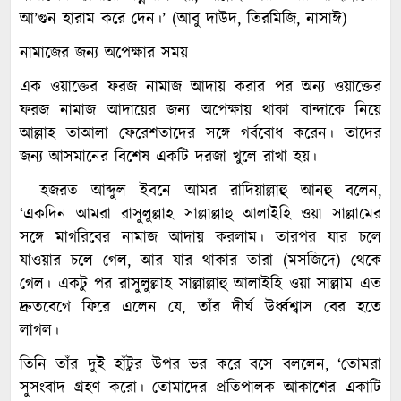
আ’গুন হারাম করে দেন।’ (আবু দাউদ, তিরমিজি, নাসাঈ)
নামাজের জন্য অপেক্ষার সময়
এক ওয়াক্তের ফরজ নামাজ আদায় করার পর অন্য ওয়াক্তের
ফরজ নামাজ আদায়ের জন্য অপেক্ষায় থাকা বান্দাকে নিয়ে
আল্লাহ তাআলা ফেরেশতাদের সঙ্গে গর্ববোধ করেন। তাদের
জন্য আসমানের বিশেষ একটি দরজা খুলে রাখা হয়।
– হজরত আব্দুল ইবনে আমর রাদিয়াল্লাহু আনহু বলেন,
‘একদিন আমরা রাসুলুল্লাহ সাল্লাল্লাহু আলাইহি ওয়া সাল্লামের
সঙ্গে মাগরিবের নামাজ আদায় করলাম। তারপর যার চলে
যাওয়ার চলে গেল, আর যার থাকার তারা (মসজিদে) থেকে
গেল। একটু পর রাসুলুল্লাহ সাল্লাল্লাহু আলাইহি ওয়া সাল্লাম এত
দ্রুতবেগে ফিরে এলেন যে, তাঁর দীর্ঘ উর্ধ্বশ্বাস বের হতে
লাগল।
তিনি তাঁর দুই হাঁটুর উপর ভর করে বসে বললেন, ‘তোমরা
সুসংবাদ গ্রহণ করো। তোমাদের প্রতিপালক আকাশের একাটি