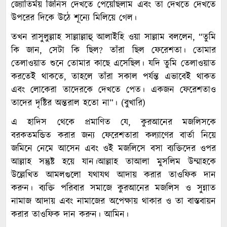
জ্যোতির্ময় জিনিস দেখতে পেয়েছিলাম এবং তা দেখতে দেখতে
উপরের দিকে উঠে শূন্যে মিলিয়ে গেল।
তখন রাসুলুল্লাহ সাল্লাল্লাহু আলাইহি ওয়া সাল্লাম বললেন, “তুমি
কি জান, সেটা কি ছিল? তাঁরা ছিল ফেরেশতা। তোমার
তেলাওয়াত শুনে তোমার কাছে এসেছিল। যদি তুমি তেলাওয়াত
করতেই থাকতে, তাহলে তাঁরা সকাল পর্যন্ত এভাবেই থাকত
এবং লোকেরা তাদেরকে দেখতে পেত। একজন ফেরেশতাও
তাদের দৃষ্টির অন্তরাল হতো না”। (বুখারি)
এ হাদিস থেকে প্রমাণিত যে, কুরআনের মজলিসকে
বরকতমন্ডিত করার জন্য ফেরেশতারা কল্যাণের বার্তা নিয়ে
জমিনে নেমে আসেন এবং ওই মজলিসে বসা ব্যক্তিদের ওপর
আল্লাহ সন্তুষ্ট হয়ে যান।আল্লাহ তাআলা মুসলিম উম্মাহকে
উল্লেখিত আমলগুলো যথাযথ আদায় করার তাওফিক দান
করুন। ব্যক্তি পরিবার সমাজে কুরআনের মজলিস ও সুন্নাত
নামাজ আদায় এবং নামাজের অপেক্ষায় থাকার ও তা বাস্তবায়ন
করার তাওফিক দান করুন। আমিন।