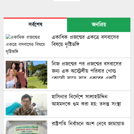
সর্বশেষ
জনপ্রিয়
একাধিক প্রজন্মের একত্রে বসবাসের
বিষয়ে দৃষ্টিভঙ্গি
নিজ প্রজন্মের পর প্রজন্মের বসবাসের
জন্য এক অস্ট্রেলীয় পরিবার গোল্ড
কোস্টে সাড়ে সাত একরের একটি
বিশাল আবাসন ‘কম্পাউন্ড’ কিনেছে
হাসিনার নির্দেশে সালাহউদ্দিন
আহমদকে গুম করা হয়: তদন্ত সংস্থা
রাষ্ট্রপতি নির্বাচনে অংশ নেবে জামায়াত