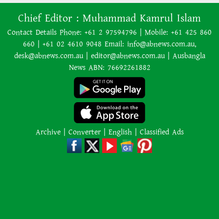
৭০ বছর আগে যা ‍দিয়ে শুরু হয়েছিল
Chief Editor :
Muhammad Kamrul Islam
বাংলাদেশের চলচ্চিত্র ‘মুখ ও মুখোশ’
Contact Details Phone: +61 2 97594796 | Mobile: +61 425 860
660 | +61 02 4610 9048 Email: info@abnews.com.au,
desk@abnews.com.au | editor@abnews.com.au | Ausbangla
নিউজিল্যান্ডে ৫.৯ মাত্রার শক্তিশালী
News ABN: 76692261882
ভূমিকম্প
ইরানের বিরুদ্ধে হামলা স্থগিত ট্রাম্পের,
নতুন করে শান্তি আলোচনা শুরু
Archive
|
Converter
|
English
|
Classified Ads
অজ্ঞাত কারণে অগ্নিকাণ্ডে একই
পরিবারের তিন সদস্যের মৃত্যু
অনেক ইতিবাচক অগ্রগতি ঘটেছে:
পররাষ্ট্রমন্ত্রীর সঙ্গে বৈঠকের পর ট্রাম্পের
বিশেষ দূত