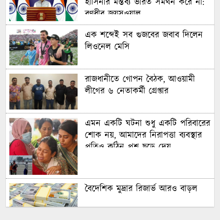
হাসিনার মন্তব্য ভারত সমর্থন করে না:
রণধীর জয়সওয়াল
এক শব্দেই সব গুজবের জবাব দিলেন
লিওনেল মেসি
রাজধানীতে গোপন বৈঠক, আওয়ামী
লীগের ৬ নেতাকর্মী গ্রেপ্তার
এমন একটি ঘটনা শুধু একটি পরিবারের
শোক নয়, আমাদের নিরাপত্তা ব্যবস্থার
প্রতিও কঠিন প্রশ্ন ছুড়ে দেয়
বৈদেশিক মুদ্রার রিজার্ভ আরও বাড়ল