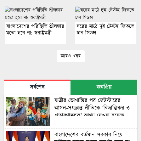
বাংলাদেশের পরিস্থিতি শ্রীলঙ্কার
ঘরের মাঠে দুই টেস্টই জিততে
মতো হবে না: স্বরাষ্ট্রমন্ত্রী
চান সিডন্স
আরও খবর
সর্বশেষ
জনপ্রিয়
যাত্রীর ভোগান্তির পর জেটস্টারের
আসন-সংক্রান্ত নীতিকে ‘বিভ্রান্তিকর ও
প্রতারণামূলক’ আখ্যা দেওয়া হয়েছে
বাংলাদেশের বর্তমান সরকার নিয়ে