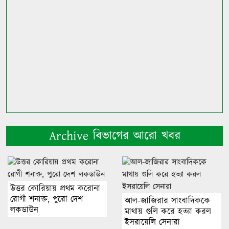
Archive বিভাগের আরো খবর
উত্তর কোরিয়ায় প্রথম করোনা
রোগী শনাক্ত, পুরো দেশ
আল-জাজিরার সাংবাদিককে
লকডাউন
মাথায় গুলি করে হত্যা করল
ইসরায়েলি সেনারা