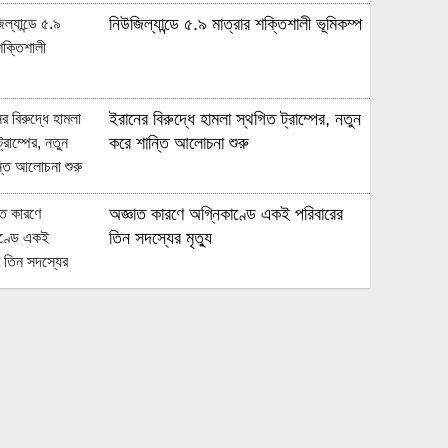
নিউজিল্যান্ডে ৫.৯ মাত্রার শক্তিশালী ভূমিকম্প
ইরানের বিরুদ্ধে হামলা স্থগিত ট্রাম্পের, নতুন
করে শান্তি আলোচনা শুরু
অজ্ঞাত কারণে অগ্নিকাণ্ডে একই পরিবারের
তিন সদস্যের মৃত্যু
অনেক ইতিবাচক অগ্রগতি ঘটেছে:
পররাষ্ট্রমন্ত্রীর সঙ্গে বৈঠকের পর ট্রাম্পের বিশেষ
দূত
আমাকে গ্রেপ্তারের চেষ্টা রুখে দিতে প্রস্তুত
‘স্পেশাল ফোর্স’