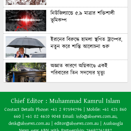
নিউজিল্যান্ডে ৫.৯ মাত্রার শক্তিশালী
ভূমিকম্প
ইরানের বিরুদ্ধে হামলা স্থগিত ট্রাম্পের,
নতুন করে শান্তি আলোচনা শুরু
অজ্ঞাত কারণে অগ্নিকাণ্ডে একই
পরিবারের তিন সদস্যের মৃত্যু
অনেক ইতিবাচক অগ্রগতি ঘটেছে:
Chief Editor :
Muhammad Kamrul Islam
পররাষ্ট্রমন্ত্রীর সঙ্গে বৈঠকের পর ট্রাম্পের
বিশেষ দূত
Contact Details Phone: +61 2 97594796 | Mobile: +61 425 860
660 | +61 02 4610 9048 Email: info@abnews.com.au,
আমাকে গ্রেপ্তারের চেষ্টা রুখে দিতে
desk@abnews.com.au | editor@abnews.com.au | Ausbangla
প্রস্তুত ‘স্পেশাল ফোর্স’
News new ABN with Partnership: 76692261882