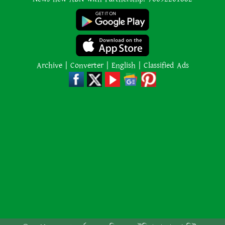
শাপলা চত্বর হত্যাযজ্ঞ: স্বৈরাচার হাসিনা-
আজিজ-বেনজীরসহ পলাতকদের বিরুদ্ধে
গ্রেপ্তারি পরোয়ানা
Archive
|
Converter
|
English
|
Classified Ads
লোডশেডিংয়ের কারণে জনসংখ্যা
বেড়েছে: ভারতের নতুন শিক্ষামন্ত্রী
কানাডার দাবানলের ধোঁয়া ঠেকাতে
সীমান্তে ‘দেয়াল’ তুলতে চান ট্রাম্প
২,০০০ কেজি ওজনের শিকার প্রাণীকে
‘বিস্ফোরিত’ করতে অর্কাদের অবিশ্বাস্য
কৌশল ব্যবহারের পর ডুবুরি হতবাক
এস আলম গ্রুপ পাচার করেছে সোয়া ২