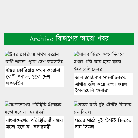
Archive বিভাগের আরো খবর
উত্তর কোরিয়ায় প্রথম করোনা
রোগী শনাক্ত, পুরো দেশ
আল-জাজিরার সাংবাদিককে
লকডাউন
মাথায় গুলি করে হত্যা করল
ইসরায়েলি সেনারা
বাংলাদেশের পরিস্থিতি শ্রীলঙ্কার
ঘরের মাঠে দুই টেস্টই জিততে
মতো হবে না: স্বরাষ্ট্রমন্ত্রী
চান সিডন্স