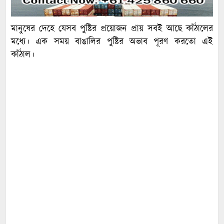
মানুষের দেহে যেসব পুষ্টির প্রয়োজন প্রায় সবই আছে কাঁঠালের
মধ্যে। এক সময় বাঙালির পুষ্টির অভাব পূরণ করতো এই
কাঁঠাল।