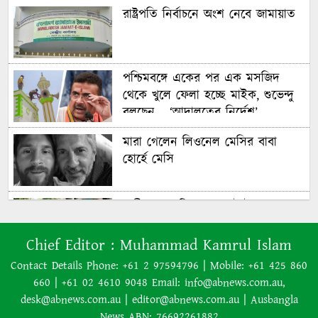
রাষ্ট্রপতি নির্বাচনে অংশ নেবে জামায়াত
পশ্চিমবঙ্গে একের পর এক মসজিদ
থেকে খুলে ফেলা হচ্ছে মাইক, শুভেন্দু
বলছেন— ‘আদালতের নির্দেশ’
মারা গেলেন লিওনেল মেসির বাবা
হোর্হে মেসি
যাত্রীর ভোগান্তির পর জেটস্টারের
আসন-সংক্রান্ত নীতিকে ‘বিভ্রান্তিকর ও
প্রতারণামূলক’ আখ্যা দেওয়া হয়েছে
Chief Editor :
Muhammad Kamrul Islam
Contact Details Phone: +61 2 97594796 | Mobile: +61 425 860
660 | +61 02 4610 9048 Email: info@abnews.com.au,
বাংলাদেশের বর্তমান সরকার নিয়ে
desk@abnews.com.au | editor@abnews.com.au | Ausbangla
হাসিনার মন্তব্য ভারত সমর্থন করে না:
News ABN: 76692261882