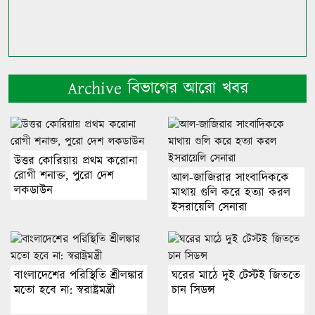
Archive বিভাগের আরো খবর
উত্তর কোরিয়ায় প্রথম করোনা
রোগী শনাক্ত, পুরো দেশ
আল-জাজিরার সাংবাদিককে
লকডাউন
মাথায় গুলি করে হত্যা করল
ইসরায়েলি সেনারা
বাংলাদেশের পরিস্থিতি শ্রীলঙ্কার
ঘরের মাঠে দুই টেস্টই জিততে
মতো হবে না: স্বরাষ্ট্রমন্ত্রী
চান সিডন্স