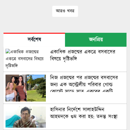
আরও খবর
সর্বশেষ
জনপ্রিয়
একাধিক প্রজন্মের একত্রে বসবাসের
বিষয়ে দৃষ্টিভঙ্গি
নিজ প্রজন্মের পর প্রজন্মের বসবাসের
জন্য এক অস্ট্রেলীয় পরিবার গোল্ড
কোস্টে সাড়ে সাত একরের একটি
বিশাল আবাসন ‘কম্পাউন্ড’ কিনেছে
হাসিনার নির্দেশে সালাহউদ্দিন
আহমদকে গুম করা হয়: তদন্ত সংস্থা