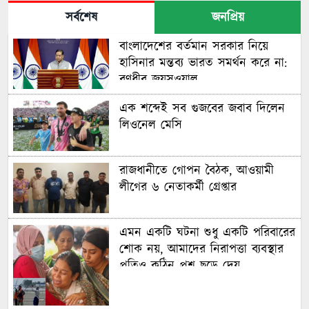
সর্বশেষ
জনপ্রিয়
বাংলাদেশের বর্তমান সরকার নিয়ে
হাসিনার মন্তব্য ভারত সমর্থন করে না:
রণধীর জয়সওয়াল
এক শব্দেই সব গুজবের জবাব দিলেন
লিওনেল মেসি
রাজধানীতে গোপন বৈঠক, আওয়ামী
লীগের ৬ নেতাকর্মী গ্রেপ্তার
এমন একটি ঘটনা শুধু একটি পরিবারের
শোক নয়, আমাদের নিরাপত্তা ব্যবস্থার
প্রতিও কঠিন প্রশ্ন ছুড়ে দেয়