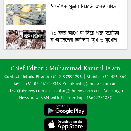
বৈদেশিক মুদ্রার রিজার্ভ আরও বাড়ল
৭০ বছর আগে যা ‍দিয়ে শুরু হয়েছিল
বাংলাদেশের চলচ্চিত্র ‘মুখ ও মুখোশ’
নিউজিল্যান্ডে ৫.৯ মাত্রার শক্তিশালী
ভূমিকম্প
Chief Editor :
Muhammad Kamrul Islam
Contact Details Phone: +61 2 97594796 | Mobile: +61 425 860
660 | +61 02 4610 9048 Email: info@abnews.com.au,
ইরানের বিরুদ্ধে হামলা স্থগিত ট্রাম্পের,
desk@abnews.com.au | editor@abnews.com.au | Ausbangla
নতুন করে শান্তি আলোচনা শুরু
News new ABN with Partnership: 76692261882
অজ্ঞাত কারণে অগ্নিকাণ্ডে একই
পরিবারের তিন সদস্যের মৃত্যু