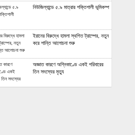
নিউজিল্যান্ডে ৫.৯ মাত্রার শক্তিশালী ভূমিকম্প
ইরানের বিরুদ্ধে হামলা স্থগিত ট্রাম্পের, নতুন
করে শান্তি আলোচনা শুরু
অজ্ঞাত কারণে অগ্নিকাণ্ডে একই পরিবারের
তিন সদস্যের মৃত্যু
অনেক ইতিবাচক অগ্রগতি ঘটেছে:
পররাষ্ট্রমন্ত্রীর সঙ্গে বৈঠকের পর ট্রাম্পের বিশেষ
দূত
আমাকে গ্রেপ্তারের চেষ্টা রুখে দিতে প্রস্তুত
‘স্পেশাল ফোর্স’