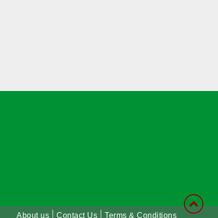
শাপলা চত্বর হত্যাযজ্ঞ: স্বৈরাচার হাসিনা-
আজিজ-বেনজীরসহ পলাতকদের বিরুদ্ধে
গ্রেপ্তারি পরোয়ানা
লোডশেডিংয়ের কারণে জনসংখ্যা বেড়েছে:
ভারতের নতুন শিক্ষামন্ত্রী
কানাডার দাবানলের ধোঁয়া ঠেকাতে সীমান্তে
‘দেয়াল’ তুলতে চান ট্রাম্প
২,০০০ কেজি ওজনের শিকার প্রাণীকে
‘বিস্ফোরিত’ করতে অর্কাদের অবিশ্বাস্য
কৌশল ব্যবহারের পর ডুবুরি হতবাক
এস আলম গ্রুপ পাচার করেছে সোয়া ২ লাখ
About us
Contact Us
Terms & Conditions