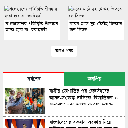
বাংলাদেশের পরিস্থিতি শ্রীলঙ্কার
ঘরের মাঠে দুই টেস্টই জিততে
মতো হবে না: স্বরাষ্ট্রমন্ত্রী
চান সিডন্স
আরও খবর
সর্বশেষ
জনপ্রিয়
যাত্রীর ভোগান্তির পর জেটস্টারের
আসন-সংক্রান্ত নীতিকে ‘বিভ্রান্তিকর ও
প্রতারণামূলক’ আখ্যা দেওয়া হয়েছে
বাংলাদেশের বর্তমান সরকার নিয়ে