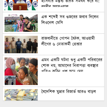
হাসিনার মন্তব্য ভারত সমর্থন করে না:
রণধীর জয়সওয়াল
এক শব্দেই সব গুজবের জবাব দিলেন
লিওনেল মেসি
রাজধানীতে গোপন বৈঠক, আওয়ামী
লীগের ৬ নেতাকর্মী গ্রেপ্তার
এমন একটি ঘটনা শুধু একটি পরিবারের
শোক নয়, আমাদের নিরাপত্তা ব্যবস্থার
প্রতিও কঠিন প্রশ্ন ছুড়ে দেয়
বৈদেশিক মুদ্রার রিজার্ভ আরও বাড়ল