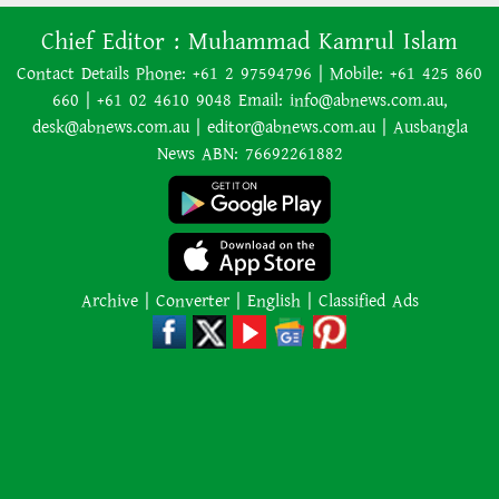
৭০ বছর আগে যা ‍দিয়ে শুরু হয়েছিল
Chief Editor :
Muhammad Kamrul Islam
বাংলাদেশের চলচ্চিত্র ‘মুখ ও মুখোশ’
Contact Details Phone: +61 2 97594796 | Mobile: +61 425 860
660 | +61 02 4610 9048 Email: info@abnews.com.au,
desk@abnews.com.au | editor@abnews.com.au | Ausbangla
নিউজিল্যান্ডে ৫.৯ মাত্রার শক্তিশালী
News ABN: 76692261882
ভূমিকম্প
ইরানের বিরুদ্ধে হামলা স্থগিত ট্রাম্পের,
নতুন করে শান্তি আলোচনা শুরু
Archive
|
Converter
|
English
|
Classified Ads
অজ্ঞাত কারণে অগ্নিকাণ্ডে একই
পরিবারের তিন সদস্যের মৃত্যু
অনেক ইতিবাচক অগ্রগতি ঘটেছে:
পররাষ্ট্রমন্ত্রীর সঙ্গে বৈঠকের পর ট্রাম্পের
বিশেষ দূত