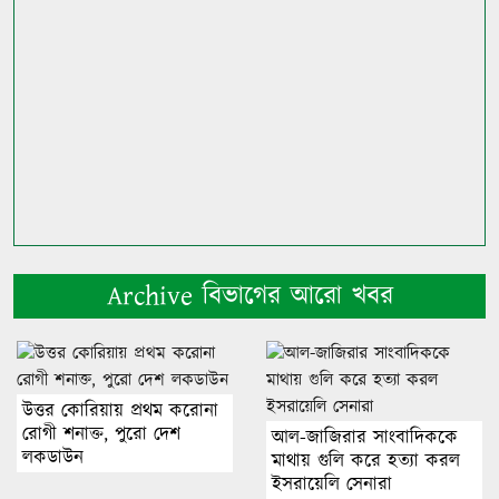
Archive বিভাগের আরো খবর
উত্তর কোরিয়ায় প্রথম করোনা
রোগী শনাক্ত, পুরো দেশ
আল-জাজিরার সাংবাদিককে
লকডাউন
মাথায় গুলি করে হত্যা করল
ইসরায়েলি সেনারা