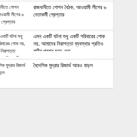
রাজধানীতে গোপন বৈঠক, আওয়ামী লীগের ৬
নেতাকর্মী গ্রেপ্তার
এমন একটি ঘটনা শুধু একটি পরিবারের শোক
নয়, আমাদের নিরাপত্তা ব্যবস্থার প্রতিও
কঠিন প্রশ্ন ছুড়ে দেয়
বৈদেশিক মুদ্রার রিজার্ভ আরও বাড়ল
৭০ বছর আগে যা ‍দিয়ে শুরু হয়েছিল
বাংলাদেশের চলচ্চিত্র ‘মুখ ও মুখোশ’
নিউজিল্যান্ডে ৫.৯ মাত্রার শক্তিশালী ভূমিকম্প