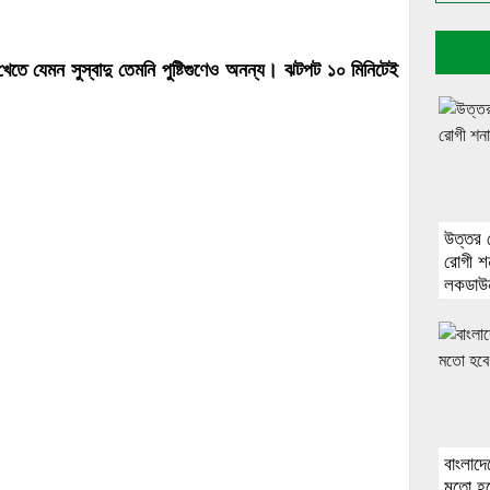
খেতে যেমন সুস্বাদু তেমনি পুষ্টিগুণেও অনন্য। ঝটপট ১০ মিনিটেই
উত্তর 
রোগী শ
লকডাউ
বাংলাদে
মতো হবে 