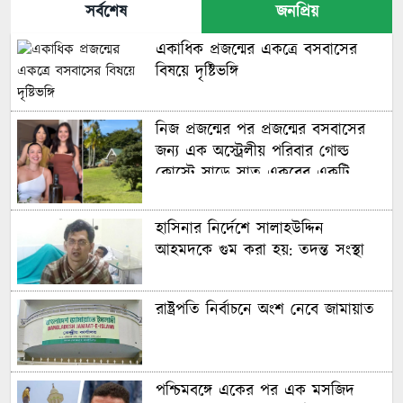
সর্বশেষ
জনপ্রিয়
একাধিক প্রজন্মের একত্রে বসবাসের
বিষয়ে দৃষ্টিভঙ্গি
নিজ প্রজন্মের পর প্রজন্মের বসবাসের
জন্য এক অস্ট্রেলীয় পরিবার গোল্ড
কোস্টে সাড়ে সাত একরের একটি
বিশাল আবাসন ‘কম্পাউন্ড’ কিনেছে
হাসিনার নির্দেশে সালাহউদ্দিন
আহমদকে গুম করা হয়: তদন্ত সংস্থা
রাষ্ট্রপতি নির্বাচনে অংশ নেবে জামায়াত
পশ্চিমবঙ্গে একের পর এক মসজিদ