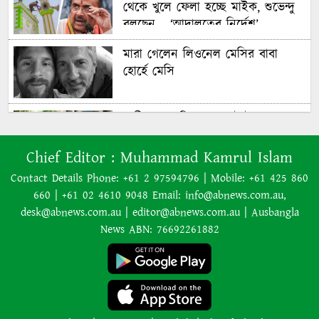
থেকে খুলে ফেলা হচ্ছে মাইক, শুভেন্দু
বলছেন— ‘আদালতের নির্দেশ’
মারা গেলেন লিওনেল মেসির বাবা
হোর্হে মেসি
যাত্রীর ভোগান্তির পর জেটস্টারের
আসন-সংক্রান্ত নীতিকে ‘বিভ্রান্তিকর ও
প্রতারণামূলক’ আখ্যা দেওয়া হয়েছে
Chief Editor :
Muhammad Kamrul Islam
Contact Details Phone: +61 2 97594796 | Mobile: +61 425 860
660 | +61 02 4610 9048 Email: info@abnews.com.au,
বাংলাদেশের বর্তমান সরকার নিয়ে
desk@abnews.com.au | editor@abnews.com.au | Ausbangla
হাসিনার মন্তব্য ভারত সমর্থন করে না:
News ABN: 76692261882
রণধীর জয়সওয়াল
এক শব্দেই সব গুজবের জবাব দিলেন
লিওনেল মেসি