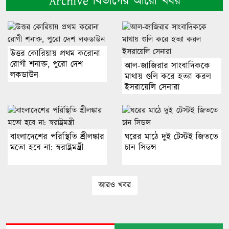
Archive বিভাগের আরো খবর
উত্তর কোরিয়ায় প্রথম করোনা
রোগী শনাক্ত, পুরো দেশ
আল-জাজিরার সাংবাদিককে
লকডাউন
মাথায় গুলি করে হত্যা করল
ইসরায়েলি সেনারা
বাংলাদেশের পরিস্থিতি শ্রীলঙ্কার
ঘরের মাঠে দুই টেস্টই জিততে
মতো হবে না: স্বরাষ্ট্রমন্ত্রী
চান সিডন্স
আরও খবর