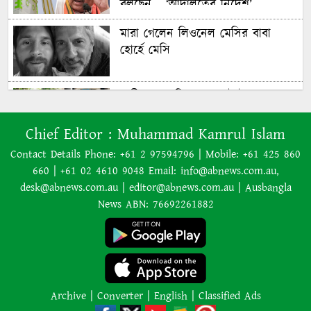
বলছেন— ‘আদালতের নির্দেশ’
মারা গেলেন লিওনেল মেসির বাবা
হোর্হে মেসি
যাত্রীর ভোগান্তির পর জেটস্টারের
আসন-সংক্রান্ত নীতিকে ‘বিভ্রান্তিকর ও
প্রতারণামূলক’ আখ্যা দেওয়া হয়েছে
Chief Editor :
Muhammad Kamrul Islam
Contact Details Phone: +61 2 97594796 | Mobile: +61 425 860
660 | +61 02 4610 9048 Email: info@abnews.com.au,
বাংলাদেশের বর্তমান সরকার নিয়ে
desk@abnews.com.au | editor@abnews.com.au | Ausbangla
হাসিনার মন্তব্য ভারত সমর্থন করে না:
News ABN: 76692261882
রণধীর জয়সওয়াল
এক শব্দেই সব গুজবের জবাব দিলেন
লিওনেল মেসি
Archive
|
Converter
|
English
|
Classified Ads
রাজধানীতে গোপন বৈঠক, আওয়ামী