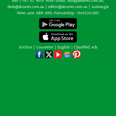
660 | +61 02 4610 9048 Email: info@abnews.com.au,
আমাকে গ্রেপ্তারের চেষ্টা রুখে দিতে
desk@abnews.com.au | editor@abnews.com.au | Ausbangla
প্রস্তুত ‘স্পেশাল ফোর্স’
News new ABN with Partnership: 76692261882
শাপলা চত্বর হত্যাযজ্ঞ: স্বৈরাচার হাসিনা-
আজিজ-বেনজীরসহ পলাতকদের বিরুদ্ধে
গ্রেপ্তারি পরোয়ানা
Archive
|
Converter
|
English
|
Classified Ads
লোডশেডিংয়ের কারণে জনসংখ্যা
বেড়েছে: ভারতের নতুন শিক্ষামন্ত্রী
কানাডার দাবানলের ধোঁয়া ঠেকাতে
সীমান্তে ‘দেয়াল’ তুলতে চান ট্রাম্প
২,০০০ কেজি ওজনের শিকার প্রাণীকে
‘বিস্ফোরিত’ করতে অর্কাদের অবিশ্বাস্য
কৌশল ব্যবহারের পর ডুবুরি হতবাক