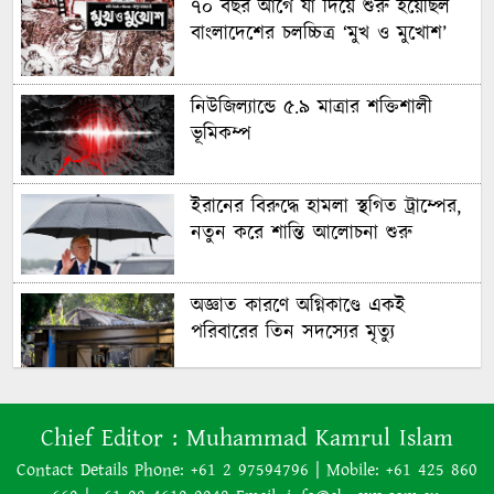
৭০ বছর আগে যা ‍দিয়ে শুরু হয়েছিল
বাংলাদেশের চলচ্চিত্র ‘মুখ ও মুখোশ’
নিউজিল্যান্ডে ৫.৯ মাত্রার শক্তিশালী
ভূমিকম্প
ইরানের বিরুদ্ধে হামলা স্থগিত ট্রাম্পের,
নতুন করে শান্তি আলোচনা শুরু
অজ্ঞাত কারণে অগ্নিকাণ্ডে একই
পরিবারের তিন সদস্যের মৃত্যু
অনেক ইতিবাচক অগ্রগতি ঘটেছে:
Chief Editor :
Muhammad Kamrul Islam
পররাষ্ট্রমন্ত্রীর সঙ্গে বৈঠকের পর ট্রাম্পের
বিশেষ দূত
Contact Details Phone: +61 2 97594796 | Mobile: +61 425 860