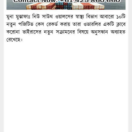
মুনা মুস্তাফাঃ নিউ সাউথ ওয়ালসের স্বাস্থ্য বিভাগ আবারো ১০টি
নতুন পজিটিভ কেস রেকর্ড করায় তারা ওভারলির একটি ক্লাবে
করোনা ভাইরাসের নতুন সক্রামনের বিষয়ে অনুসন্ধান অব্যাহত
রেখেছে।