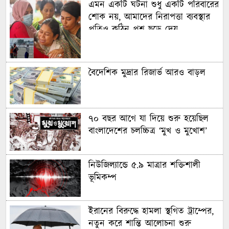
এমন একটি ঘটনা শুধু একটি পরিবারের
শোক নয়, আমাদের নিরাপত্তা ব্যবস্থার
প্রতিও কঠিন প্রশ্ন ছুড়ে দেয়
বৈদেশিক মুদ্রার রিজার্ভ আরও বাড়ল
৭০ বছর আগে যা ‍দিয়ে শুরু হয়েছিল
বাংলাদেশের চলচ্চিত্র ‘মুখ ও মুখোশ’
নিউজিল্যান্ডে ৫.৯ মাত্রার শক্তিশালী
ভূমিকম্প
ইরানের বিরুদ্ধে হামলা স্থগিত ট্রাম্পের,
নতুন করে শান্তি আলোচনা শুরু