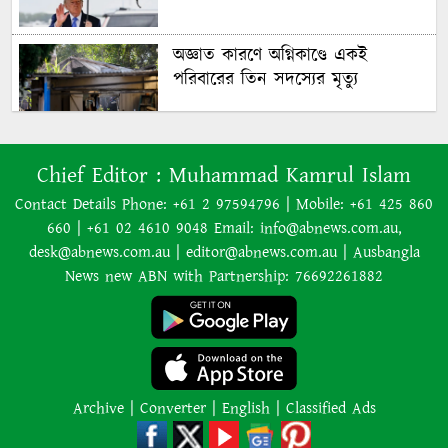
অজ্ঞাত কারণে অগ্নিকাণ্ডে একই
পরিবারের তিন সদস্যের মৃত্যু
অনেক ইতিবাচক অগ্রগতি ঘটেছে:
Chief Editor :
Muhammad Kamrul Islam
পররাষ্ট্রমন্ত্রীর সঙ্গে বৈঠকের পর ট্রাম্পের
বিশেষ দূত
Contact Details Phone: +61 2 97594796 | Mobile: +61 425 860
660 | +61 02 4610 9048 Email: info@abnews.com.au,
আমাকে গ্রেপ্তারের চেষ্টা রুখে দিতে
desk@abnews.com.au | editor@abnews.com.au | Ausbangla
প্রস্তুত ‘স্পেশাল ফোর্স’
News new ABN with Partnership: 76692261882
শাপলা চত্বর হত্যাযজ্ঞ: স্বৈরাচার হাসিনা-
আজিজ-বেনজীরসহ পলাতকদের বিরুদ্ধে
গ্রেপ্তারি পরোয়ানা
Archive
|
Converter
|
English
|
Classified Ads
লোডশেডিংয়ের কারণে জনসংখ্যা
বেড়েছে: ভারতের নতুন শিক্ষামন্ত্রী