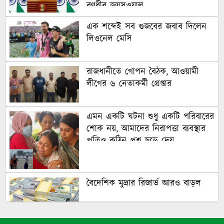
রণধীর জয়সওয়াল
এক শব্দেই সব গুজবের জবাব দিলেন
লিওনেল মেসি
রাজধানীতে গোপন বৈঠক, আওয়ামী
লীগের ৬ নেতাকর্মী গ্রেপ্তার
এমন একটি ঘটনা শুধু একটি পরিবারের
শোক নয়, আমাদের নিরাপত্তা ব্যবস্থার
প্রতিও কঠিন প্রশ্ন ছুড়ে দেয়
বৈদেশিক মুদ্রার রিজার্ভ আরও বাড়ল