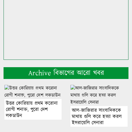
Archive বিভাগের আরো খবর
উত্তর কোরিয়ায় প্রথম করোনা
রোগী শনাক্ত, পুরো দেশ
আল-জাজিরার সাংবাদিককে
লকডাউন
মাথায় গুলি করে হত্যা করল
ইসরায়েলি সেনারা