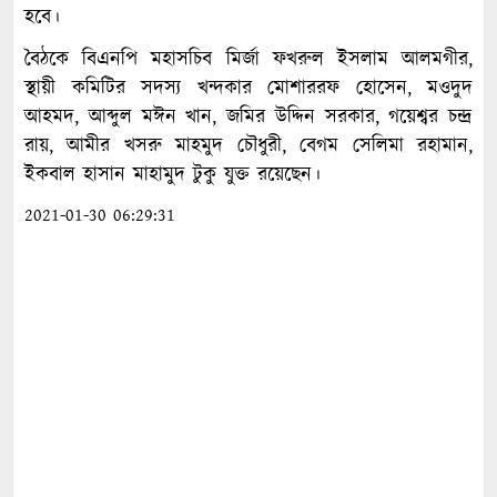
হবে।
বৈঠকে বিএনপি মহাসচিব মির্জা ফখরুল ইসলাম আলমগীর,
স্থায়ী কমিটির সদস্য খন্দকার মোশাররফ হোসেন, মওদুদ
আহমদ, আব্দুল মঈন খান, জমির উদ্দিন সরকার, গয়েশ্বর চন্দ্র
রায়, আমীর খসরু মাহমুদ চৌধুরী, বেগম সেলিমা রহামান,
ইকবাল হাসান মাহামুদ টুকু যুক্ত রয়েছেন।
2021-01-30 06:29:31