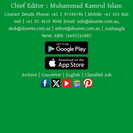
৭০ বছর আগে যা ‍দিয়ে শুরু হয়েছিল
Chief Editor :
Muhammad Kamrul Islam
বাংলাদেশের চলচ্চিত্র ‘মুখ ও মুখোশ’
Contact Details Phone: +61 2 97594796 | Mobile: +61 425 860
660 | +61 02 4610 9048 Email: info@abnews.com.au,
desk@abnews.com.au | editor@abnews.com.au | Ausbangla
নিউজিল্যান্ডে ৫.৯ মাত্রার শক্তিশালী
News ABN: 76692261882
ভূমিকম্প
ইরানের বিরুদ্ধে হামলা স্থগিত ট্রাম্পের,
নতুন করে শান্তি আলোচনা শুরু
Archive
|
Converter
|
English
|
Classified Ads
অজ্ঞাত কারণে অগ্নিকাণ্ডে একই
পরিবারের তিন সদস্যের মৃত্যু
অনেক ইতিবাচক অগ্রগতি ঘটেছে:
পররাষ্ট্রমন্ত্রীর সঙ্গে বৈঠকের পর ট্রাম্পের
বিশেষ দূত