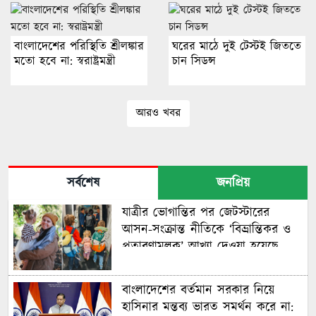
বাংলাদেশের পরিস্থিতি শ্রীলঙ্কার
ঘরের মাঠে দুই টেস্টই জিততে
মতো হবে না: স্বরাষ্ট্রমন্ত্রী
চান সিডন্স
আরও খবর
সর্বশেষ
জনপ্রিয়
যাত্রীর ভোগান্তির পর জেটস্টারের
আসন-সংক্রান্ত নীতিকে ‘বিভ্রান্তিকর ও
প্রতারণামূলক’ আখ্যা দেওয়া হয়েছে
বাংলাদেশের বর্তমান সরকার নিয়ে
হাসিনার মন্তব্য ভারত সমর্থন করে না: