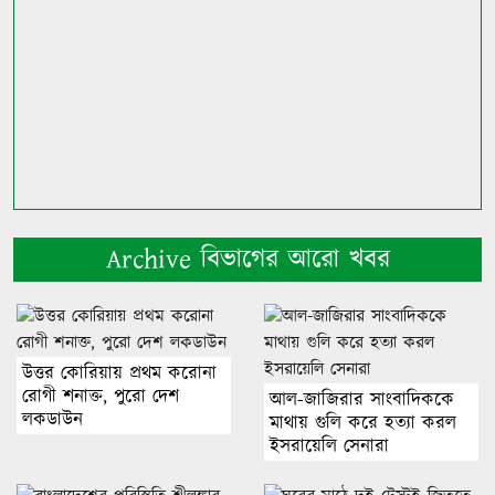
Archive বিভাগের আরো খবর
উত্তর কোরিয়ায় প্রথম করোনা
রোগী শনাক্ত, পুরো দেশ
আল-জাজিরার সাংবাদিককে
লকডাউন
মাথায় গুলি করে হত্যা করল
ইসরায়েলি সেনারা