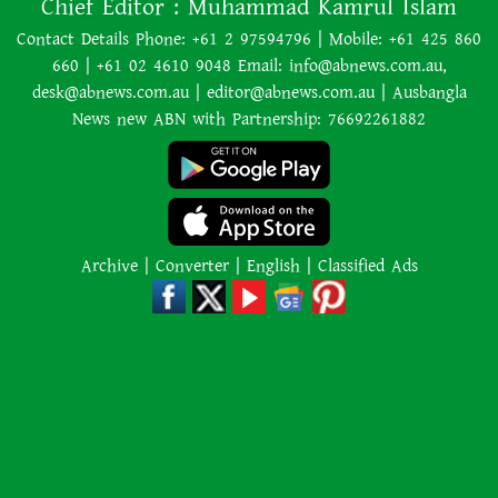
ভূমিকম্প
Chief Editor :
Muhammad Kamrul Islam
Contact Details Phone: +61 2 97594796 | Mobile: +61 425 860
660 | +61 02 4610 9048 Email: info@abnews.com.au,
ইরানের বিরুদ্ধে হামলা স্থগিত ট্রাম্পের,
desk@abnews.com.au | editor@abnews.com.au | Ausbangla
নতুন করে শান্তি আলোচনা শুরু
News new ABN with Partnership: 76692261882
অজ্ঞাত কারণে অগ্নিকাণ্ডে একই
পরিবারের তিন সদস্যের মৃত্যু
Archive
|
Converter
|
English
|
Classified Ads
অনেক ইতিবাচক অগ্রগতি ঘটেছে:
পররাষ্ট্রমন্ত্রীর সঙ্গে বৈঠকের পর ট্রাম্পের
বিশেষ দূত
আমাকে গ্রেপ্তারের চেষ্টা রুখে দিতে
প্রস্তুত ‘স্পেশাল ফোর্স’
শাপলা চত্বর হত্যাযজ্ঞ: স্বৈরাচার হাসিনা-