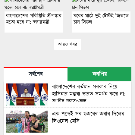
বাংলাদেশের পরিস্থিতি শ্রীলঙ্কার
ঘরের মাঠে দুই টেস্টই জিততে
মতো হবে না: স্বরাষ্ট্রমন্ত্রী
চান সিডন্স
আরও খবর
সর্বশেষ
জনপ্রিয়
বাংলাদেশের বর্তমান সরকার নিয়ে
হাসিনার মন্তব্য ভারত সমর্থন করে না:
রণধীর জয়সওয়াল
এক শব্দেই সব গুজবের জবাব দিলেন
লিওনেল মেসি