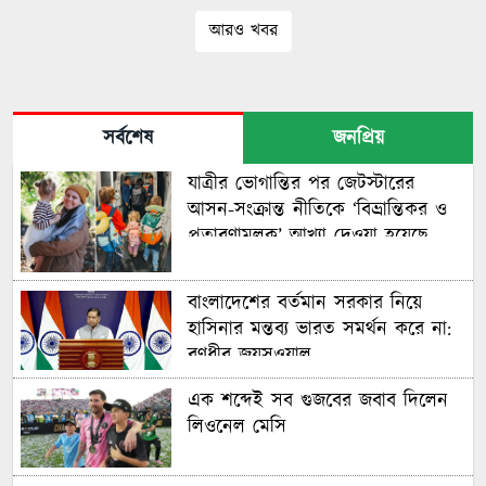
আরও খবর
সর্বশেষ
জনপ্রিয়
যাত্রীর ভোগান্তির পর জেটস্টারের
আসন-সংক্রান্ত নীতিকে ‘বিভ্রান্তিকর ও
প্রতারণামূলক’ আখ্যা দেওয়া হয়েছে
বাংলাদেশের বর্তমান সরকার নিয়ে
হাসিনার মন্তব্য ভারত সমর্থন করে না:
রণধীর জয়সওয়াল
এক শব্দেই সব গুজবের জবাব দিলেন
লিওনেল মেসি