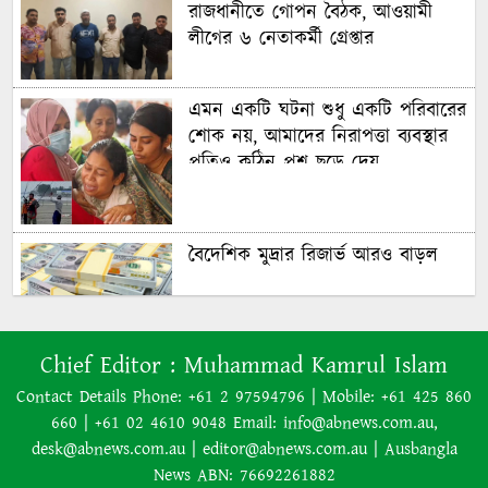
রাজধানীতে গোপন বৈঠক, আওয়ামী
লীগের ৬ নেতাকর্মী গ্রেপ্তার
এমন একটি ঘটনা শুধু একটি পরিবারের
শোক নয়, আমাদের নিরাপত্তা ব্যবস্থার
প্রতিও কঠিন প্রশ্ন ছুড়ে দেয়
বৈদেশিক মুদ্রার রিজার্ভ আরও বাড়ল
৭০ বছর আগে যা ‍দিয়ে শুরু হয়েছিল
Chief Editor :
Muhammad Kamrul Islam
বাংলাদেশের চলচ্চিত্র ‘মুখ ও মুখোশ’
Contact Details Phone: +61 2 97594796 | Mobile: +61 425 860
660 | +61 02 4610 9048 Email: info@abnews.com.au,
desk@abnews.com.au | editor@abnews.com.au | Ausbangla
নিউজিল্যান্ডে ৫.৯ মাত্রার শক্তিশালী
News ABN: 76692261882
ভূমিকম্প