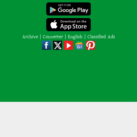
ইরানের বিরুদ্ধে হামলা স্থগিত ট্রাম্পের,
নতুন করে শান্তি আলোচনা শুরু
Archive
|
Converter
|
English
|
Classified Ads
অজ্ঞাত কারণে অগ্নিকাণ্ডে একই
পরিবারের তিন সদস্যের মৃত্যু
অনেক ইতিবাচক অগ্রগতি ঘটেছে:
পররাষ্ট্রমন্ত্রীর সঙ্গে বৈঠকের পর ট্রাম্পের
বিশেষ দূত
আমাকে গ্রেপ্তারের চেষ্টা রুখে দিতে
প্রস্তুত ‘স্পেশাল ফোর্স’
শাপলা চত্বর হত্যাযজ্ঞ: স্বৈরাচার হাসিনা-
© ২০১৯ - ২০২৬ সর্বস্বত্ব সংরক্ষিত, অস্ট্রেলিয়া বাংলাদেশ নিউজ
আজিজ-বেনজীরসহ পলাতকদের বিরুদ্ধে