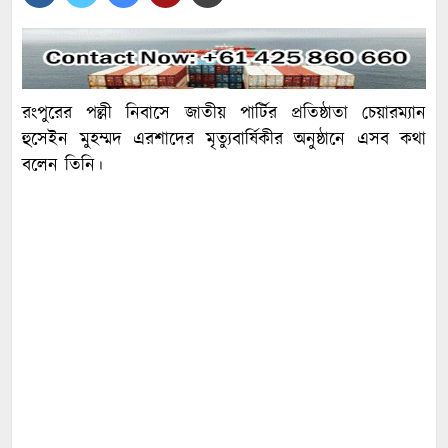
রংপুরের পল্লী নিবাসে জাতীয় পার্টির প্রতিষ্ঠাতা চেয়ারম্যান
হুসেইন মুহম্মদ এরশাদের মৃত্যুবার্ষিকীর অনুষ্ঠানে এসব কথা
বলেন তিনি।