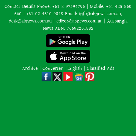
Contact Details Phone: +61 2 97594796 | Mobile: +61 425 860
660 | +61 02 4610 9048 Email: info@abnews.com.au,
বাংলাদেশের বর্তমান সরকার নিয়ে
desk@abnews.com.au | editor@abnews.com.au | Ausbangla
হাসিনার মন্তব্য ভারত সমর্থন করে না:
News ABN: 76692261882
রণধীর জয়সওয়াল
এক শব্দেই সব গুজবের জবাব দিলেন
লিওনেল মেসি
Archive
|
Converter
|
English
|
Classified Ads
রাজধানীতে গোপন বৈঠক, আওয়ামী
লীগের ৬ নেতাকর্মী গ্রেপ্তার
এমন একটি ঘটনা শুধু একটি পরিবারের
শোক নয়, আমাদের নিরাপত্তা ব্যবস্থার
প্রতিও কঠিন প্রশ্ন ছুড়ে দেয়