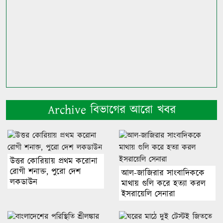
Archive বিভাগের আরো খবর
উত্তর কোরিয়ায় প্রথম করোনা
রোগী শনাক্ত, পুরো দেশ
আল-জাজিরার সাংবাদিককে
লকডাউন
মাথায় গুলি করে হত্যা করল
ইসরায়েলি সেনারা