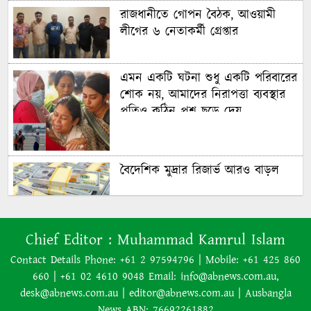
রাজধানীতে গোপন বৈঠক, আওয়ামী
লীগের ৬ নেতাকর্মী গ্রেপ্তার
এমন একটি ঘটনা শুধু একটি পরিবারের
শোক নয়, আমাদের নিরাপত্তা ব্যবস্থার
প্রতিও কঠিন প্রশ্ন ছুড়ে দেয়
বৈদেশিক মুদ্রার রিজার্ভ আরও বাড়ল
৭০ বছর আগে যা ‍দিয়ে শুরু হয়েছিল
Chief Editor :
Muhammad Kamrul Islam
বাংলাদেশের চলচ্চিত্র ‘মুখ ও মুখোশ’
Contact Details Phone: +61 2 97594796 | Mobile: +61 425 860
660 | +61 02 4610 9048 Email: info@abnews.com.au,
desk@abnews.com.au | editor@abnews.com.au | Ausbangla
নিউজিল্যান্ডে ৫.৯ মাত্রার শক্তিশালী
News ABN: 76692261882