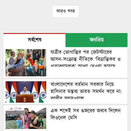
দূত
বিরুদ্ধে গ্রেপ্তারি পরোয়ানা
আরও খবর
সর্বশেষ
জনপ্রিয়
যাত্রীর ভোগান্তির পর জেটস্টারের
আসন-সংক্রান্ত নীতিকে ‘বিভ্রান্তিকর ও
প্রতারণামূলক’ আখ্যা দেওয়া হয়েছে
বাংলাদেশের বর্তমান সরকার নিয়ে
হাসিনার মন্তব্য ভারত সমর্থন করে না:
রণধীর জয়সওয়াল
এক শব্দেই সব গুজবের জবাব দিলেন
লিওনেল মেসি