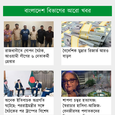
বাংলাদেশ বিভাগের আরো খবর
রাজধানীতে গোপন বৈঠক,
বৈদেশিক মুদ্রার রিজার্ভ আরও
আওয়ামী লীগের ৬ নেতাকর্মী
বাড়ল
গ্রেপ্তার
অনেক ইতিবাচক অগ্রগতি
শাপলা চত্বর হত্যাযজ্ঞ:
ঘটেছে: পররাষ্ট্রমন্ত্রীর সঙ্গে
স্বৈরাচার হাসিনা-আজিজ-
বৈঠকের পর ট্রাম্পের বিশেষ
বেনজীরসহ পলাতকদের