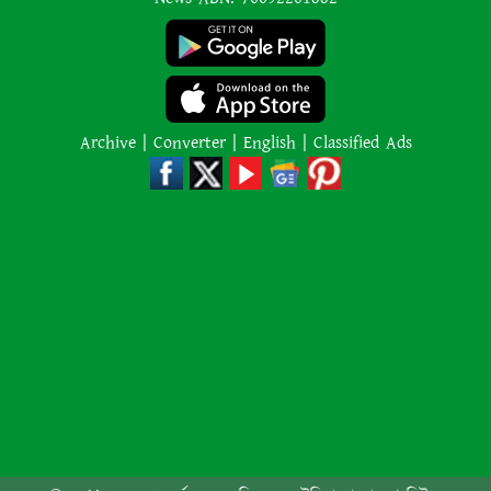
ভূমিকম্প
ইরানের বিরুদ্ধে হামলা স্থগিত ট্রাম্পের,
নতুন করে শান্তি আলোচনা শুরু
Archive
|
Converter
|
English
|
Classified Ads
অজ্ঞাত কারণে অগ্নিকাণ্ডে একই
পরিবারের তিন সদস্যের মৃত্যু
অনেক ইতিবাচক অগ্রগতি ঘটেছে:
পররাষ্ট্রমন্ত্রীর সঙ্গে বৈঠকের পর ট্রাম্পের
বিশেষ দূত
আমাকে গ্রেপ্তারের চেষ্টা রুখে দিতে
প্রস্তুত ‘স্পেশাল ফোর্স’
শাপলা চত্বর হত্যাযজ্ঞ: স্বৈরাচার হাসিনা-