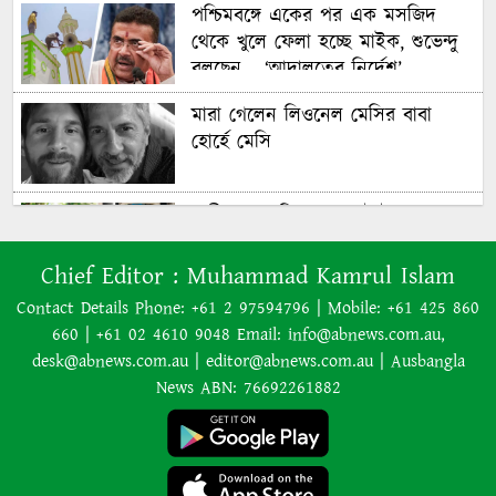
পশ্চিমবঙ্গে একের পর এক মসজিদ
থেকে খুলে ফেলা হচ্ছে মাইক, শুভেন্দু
বলছেন— ‘আদালতের নির্দেশ’
মারা গেলেন লিওনেল মেসির বাবা
হোর্হে মেসি
যাত্রীর ভোগান্তির পর জেটস্টারের
আসন-সংক্রান্ত নীতিকে ‘বিভ্রান্তিকর ও
প্রতারণামূলক’ আখ্যা দেওয়া হয়েছে
Chief Editor :
Muhammad Kamrul Islam
Contact Details Phone: +61 2 97594796 | Mobile: +61 425 860
660 | +61 02 4610 9048 Email: info@abnews.com.au,
বাংলাদেশের বর্তমান সরকার নিয়ে
desk@abnews.com.au | editor@abnews.com.au | Ausbangla
হাসিনার মন্তব্য ভারত সমর্থন করে না:
News ABN: 76692261882
রণধীর জয়সওয়াল
এক শব্দেই সব গুজবের জবাব দিলেন
লিওনেল মেসি