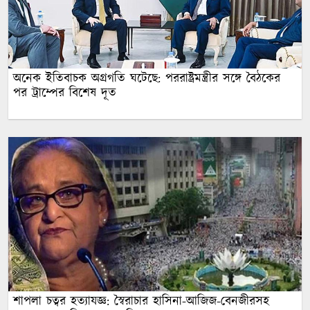
অনেক ইতিবাচক অগ্রগতি ঘটেছে: পররাষ্ট্রমন্ত্রীর সঙ্গে বৈঠকের
পর ট্রাম্পের বিশেষ দূত
শাপলা চত্বর হত্যাযজ্ঞ: স্বৈরাচার হাসিনা-আজিজ-বেনজীরসহ