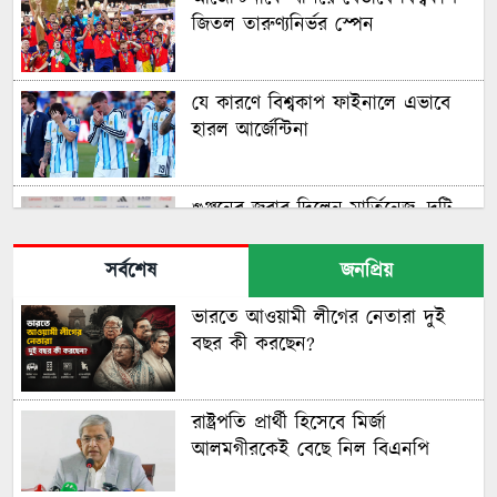
জিতল তারুণ্যনির্ভর স্পেন
যে কারণে বিশ্বকাপ ফাইনালে এভাবে
হারল আর্জেন্টিনা
গুঞ্জনের জবাব দিলেন মার্তিনেজ, দুটি
বিশ্বকাপ জিতলেই অবসর
সর্বশেষ
জনপ্রিয়
ভারতে আওয়ামী লীগের নেতারা দুই
মরক্কোকে হারিয়ে সেমিফাইনালে ফ্রান্স
বছর কী করছেন?
নকআউটে মেসি-সালাহ দ্বৈরথ
রাষ্ট্রপতি প্রার্থী হিসেবে মির্জা
আলমগীরকেই বেছে নিল বিএনপি