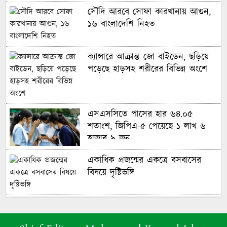
বাংলাদেশের নারী ফুটবলারদের অদৃশ্য
লড়াই, শিরোপা জিতেও অবহেলিত
সৌদি আরবে সোফা কারখানায় আগুন,
১৬ বাংলাদেশি নিহত
মায়ের পথ ধরে বিশ্বকাপে ছেলে,
ক্যান্সারে আক্রান্ত জো বাইডেন, ছড়িয়ে
গড়লেন ইতিহাস
পড়েছে হাড়সহ শরীরের বিভিন্ন অংশে
ইনফান্তিনো বিশ্বকাপ বিক্রি করে
দিয়েছেন: লাম
এসএসসিতে পাসের হার ৬৪.০৫
শতাংশ, জিপিএ-৫ পেয়েছে ১ লাখ ৬
হাজার ৯ জন
বিশ্বকাপে টিকে রইল ক্রোয়েশিয়া,
পানামার বিদায়
একাধিক প্রজন্মের একত্রে বসবাসের
বিষয়ে দৃষ্টিভঙ্গি
কার হাতে উঠবে বিশ্বকাপ, জানাল
অক্টোপাস পলের উত্তরসূরিরা
নিজ প্রজন্মের পর প্রজন্মের বসবাসের
জন্য এক অস্ট্রেলীয় পরিবার গোল্ড