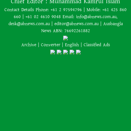
Chief Editor :
Muhammad Kamrul Islam
কোস্টে সাড়ে সাত একরের একটি
বিশাল আবাসন ‘কম্পাউন্ড’ কিনেছে
অস্ট্রেলিয়াকে ২-০ গোলে হারিয়েছে
Contact Details Phone: +61 2 97594796 | Mobile: +61 425 860
যুক্তরাষ্ট্র
660 | +61 02 4610 9048 Email: info@abnews.com.au,
desk@abnews.com.au | editor@abnews.com.au | Ausbangla
News ABN: 76692261882
হাসিনার নির্দেশে সালাহউদ্দিন
Archive
|
Converter
|
English
|
Classified Ads
আহমদকে গুম করা হয়: তদন্ত সংস্থা
রাষ্ট্রপতি নির্বাচনে অংশ নেবে জামায়াত
পশ্চিমবঙ্গে একের পর এক মসজিদ
থেকে খুলে ফেলা হচ্ছে মাইক, শুভেন্দু
বলছেন— ‘আদালতের নির্দেশ’