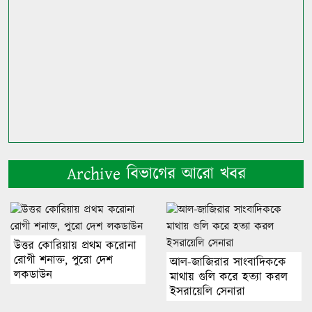
Archive বিভাগের আরো খবর
উত্তর কোরিয়ায় প্রথম করোনা
রোগী শনাক্ত, পুরো দেশ
আল-জাজিরার সাংবাদিককে
লকডাউন
মাথায় গুলি করে হত্যা করল
ইসরায়েলি সেনারা