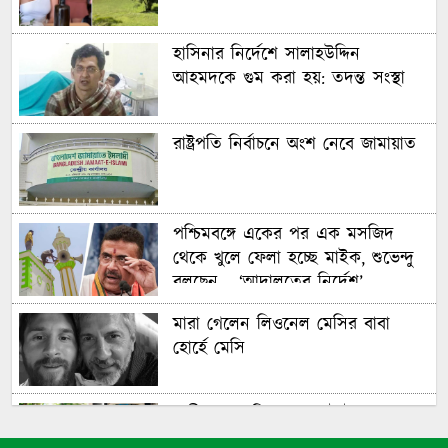
বিশাল আবাসন ‘কম্পাউন্ড’ কিনেছে
হাসিনার নির্দেশে সালাহউদ্দিন
আহমদকে গুম করা হয়: তদন্ত সংস্থা
রাষ্ট্রপতি নির্বাচনে অংশ নেবে জামায়াত
পশ্চিমবঙ্গে একের পর এক মসজিদ
থেকে খুলে ফেলা হচ্ছে মাইক, শুভেন্দু
বলছেন— ‘আদালতের নির্দেশ’
মারা গেলেন লিওনেল মেসির বাবা
হোর্হে মেসি
যাত্রীর ভোগান্তির পর জেটস্টারের
আসন-সংক্রান্ত নীতিকে ‘বিভ্রান্তিকর ও