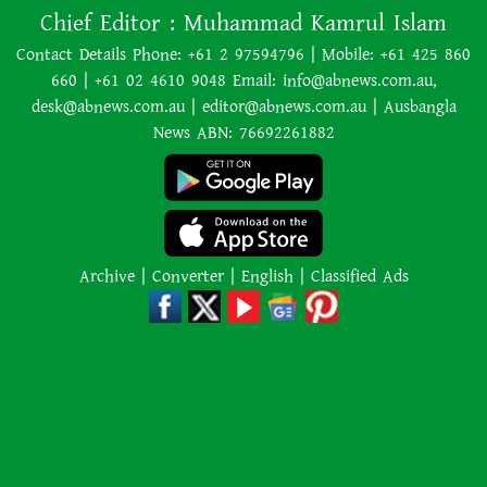
প্রতারণামূলক’ আখ্যা দেওয়া হয়েছে
Chief Editor :
Muhammad Kamrul Islam
Contact Details Phone: +61 2 97594796 | Mobile: +61 425 860
660 | +61 02 4610 9048 Email: info@abnews.com.au,
বাংলাদেশের বর্তমান সরকার নিয়ে
desk@abnews.com.au | editor@abnews.com.au | Ausbangla
হাসিনার মন্তব্য ভারত সমর্থন করে না:
News ABN: 76692261882
রণধীর জয়সওয়াল
এক শব্দেই সব গুজবের জবাব দিলেন
লিওনেল মেসি
Archive
|
Converter
|
English
|
Classified Ads
রাজধানীতে গোপন বৈঠক, আওয়ামী
লীগের ৬ নেতাকর্মী গ্রেপ্তার
এমন একটি ঘটনা শুধু একটি পরিবারের
শোক নয়, আমাদের নিরাপত্তা ব্যবস্থার
প্রতিও কঠিন প্রশ্ন ছুড়ে দেয়