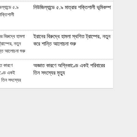
নিউজিল্যান্ডে ৫.৯ মাত্রার শক্তিশালী ভূমিকম্প
ইরানের বিরুদ্ধে হামলা স্থগিত ট্রাম্পের, নতুন
করে শান্তি আলোচনা শুরু
অজ্ঞাত কারণে অগ্নিকাণ্ডে একই পরিবারের
তিন সদস্যের মৃত্যু
অনেক ইতিবাচক অগ্রগতি ঘটেছে:
পররাষ্ট্রমন্ত্রীর সঙ্গে বৈঠকের পর ট্রাম্পের বিশেষ
দূত
আমাকে গ্রেপ্তারের চেষ্টা রুখে দিতে প্রস্তুত
‘স্পেশাল ফোর্স’